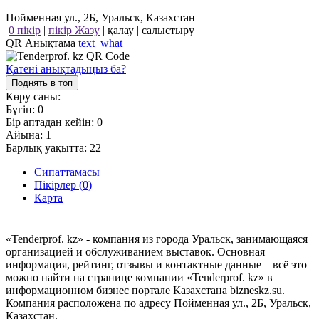
Пойменная ул., 2Б, Уральск, Казахстан
0 пікір
|
пікір Жазу
|
қалау
|
салыстыру
QR Анықтама
text_what
Қатені анықтадыңыз ба?
Поднять в топ
Көру саны:
Бүгін:
0
Бір аптадан кейін:
0
Айына:
1
Барлық уақытта:
22
Сипаттамасы
Пікірлер (0)
Карта
«Tenderprof. kz» - компания из города Уральск, занимающаяся
организацией и обслуживанием выставок. Основная
информация, рейтинг, отзывы и контактные данные – всё это
можно найти на странице компании «Tenderprof. kz» в
информационном бизнес портале Казахстана bizneskz.su.
Компания расположена по адресу Пойменная ул., 2Б, Уральск,
Казахстан.