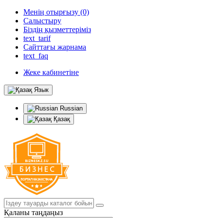
Менің отырғызу (0)
Салыстыру
Біздің қызметтеріміз
text_tarif
Сайттағы жарнама
text_faq
Жеке кабинетіне
Язык
Russian
Қазақ
Қаланы таңдаңыз