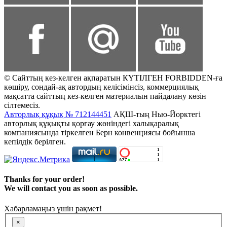
© Сайттың кез-келген ақпаратын КҮТІЛГЕН FORBIDDEN-ға
көшіру, сондай-ақ автордың келісімінсіз, коммерциялық
мақсатта сайттың кез-келген материалын пайдалану көзін
сілтемесіз.
Авторлық құқық № 712144451
АҚШ-тың Нью-Йорктегі
авторлық құқықты қорғау жөніндегі халықаралық
компаниясында тіркелген Берн конвенциясы бойынша
кепілдік берілген.
Thanks for your order!
We will contact you as soon as possible.
Хабарламаңыз үшін рақмет!
×