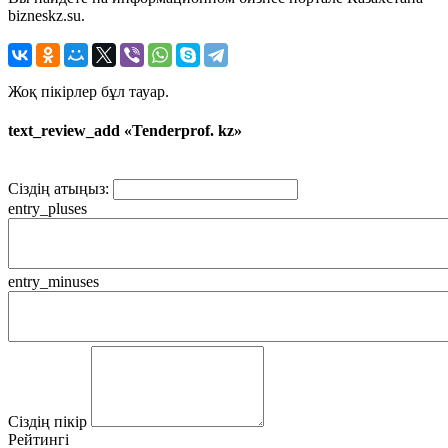
bizneskz.su.
Жоқ пікірлер бұл тауар.
text_review_add «Tenderprof. kz»
Сіздің атыңыз:
entry_pluses
entry_minuses
Сіздің пікір
Рейтингі