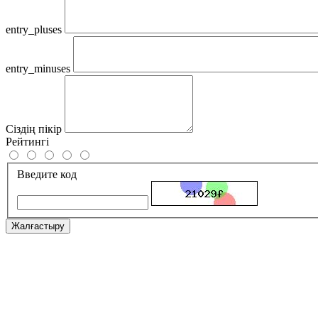
entry_pluses
entry_minuses
Сіздің пікір
Рейтингі
Введите код
Жалғастыру