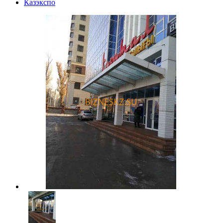
Казэкспо