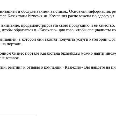
анизацией и обслуживанием выставок. Основная информация, рей
е Казахстана bizneskz.su. Компания расположена по адресу ул.
е внимание, продемонстрировать свою продукцию и ее качество.
м, чтобы обратиться в «Казэкспо» для того, чтобы специалисты 
омпанией, в которой они захотят получить услуги категории Ор
 на портале.
ном бизнес портале Казахстана bizneskz.su можно найти множес
е выставок.
й, рейтинг и отзывы о компании «Казэкспо» Вы найдете на инф