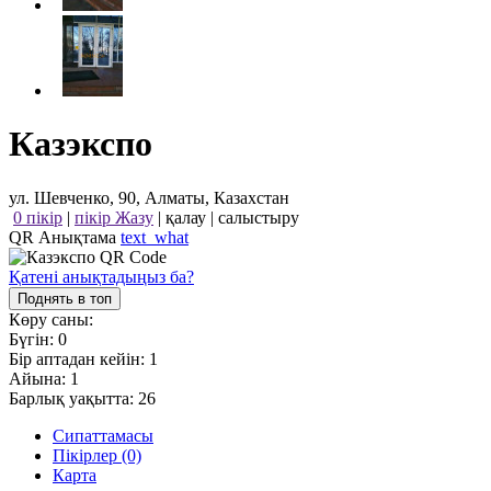
Казэкспо
ул. Шевченко, 90, Алматы, Казахстан
0 пікір
|
пікір Жазу
|
қалау
|
салыстыру
QR Анықтама
text_what
Қатені анықтадыңыз ба?
Поднять в топ
Көру саны:
Бүгін:
0
Бір аптадан кейін:
1
Айына:
1
Барлық уақытта:
26
Сипаттамасы
Пікірлер (0)
Карта