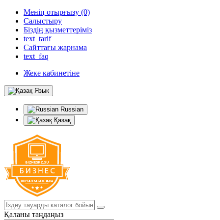
Менің отырғызу (0)
Салыстыру
Біздің қызметтеріміз
text_tarif
Сайттағы жарнама
text_faq
Жеке кабинетіне
Язык
Russian
Қазақ
Қаланы таңдаңыз