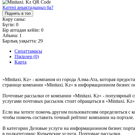
Қатені анықтадыңыз ба?
Поднять в топ
Көру саны:
Бүгін:
0
Бір аптадан кейін:
0
Айына:
1
Барлық уақытта:
29
Сипаттамасы
Пікірлер (0)
Карта
«Minitaxi. Kz» - компания из города Алма-Ата, которая предо
странице компании «Minitaxi. Kz» в информационном бизнес пор
Почтовые рассылки от компании «Minitaxi. Kz» - популярный с
услугами почтовых рассылок стоит обращаться в «Minitaxi. Kz
Если вы хотите помочь другим пользователям определиться с ко
чтобы помочь составить точный рейтинг компании на портале.
В категории Деловые услуги на информационном бизнес портале
в подкатегории: Курьерские услуги, Почтовые рассылки.