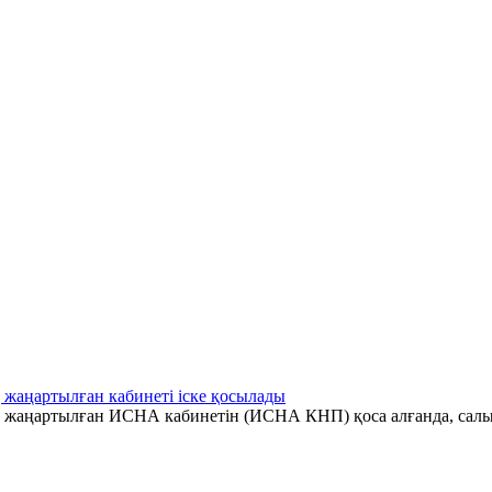
 жаңартылған кабинеті іске қосылады
ің жаңартылған ИСНА кабинетін (ИСНА КНП) қоса алғанда, салы