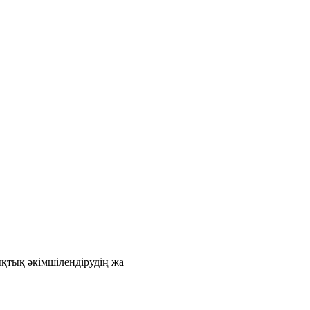
қтық әкімшілендірудің жа