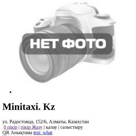
Minitaxi. Kz
ул. Радостовца, 152/6, Алматы, Казахстан
0 пікір
|
пікір Жазу
|
қалау
|
салыстыру
QR Анықтама
text_what