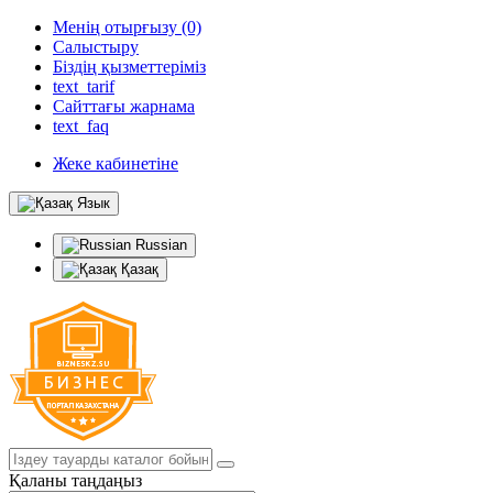
Менің отырғызу (0)
Салыстыру
Біздің қызметтеріміз
text_tarif
Сайттағы жарнама
text_faq
Жеке кабинетіне
Язык
Russian
Қазақ
Қаланы таңдаңыз