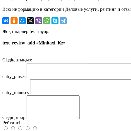
Всю информацию в категории Деловые услуги, рейтинг и отзыв
Жоқ пікірлер бұл тауар.
text_review_add «Minitaxi. Kz»
Сіздің атыңыз:
entry_pluses
entry_minuses
Сіздің пікір
Рейтингі