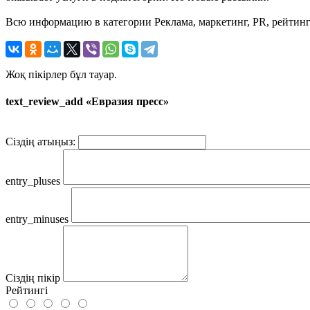
Всю информацию в категории Реклама, маркетинг, PR, рейтинг
Жоқ пікірлер бұл тауар.
text_review_add «Евразия пресс»
Сіздің атыңыз:
entry_pluses
entry_minuses
Сіздің пікір
Рейтингі