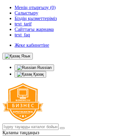
Менің отырғызу (0)
Салыстыру
Біздің қызметтеріміз
text_tarif
Сайттағы жарнама
text_faq
Жеке кабинетіне
Язык
Russian
Қазақ
Қаланы таңдаңыз