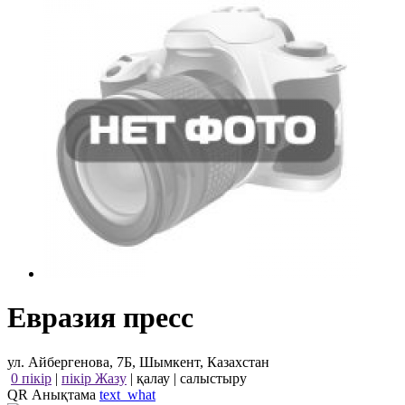
Евразия пресс
ул. Айбергенова, 7Б, Шымкент, Казахстан
0 пікір
|
пікір Жазу
|
қалау
|
салыстыру
QR Анықтама
text_what