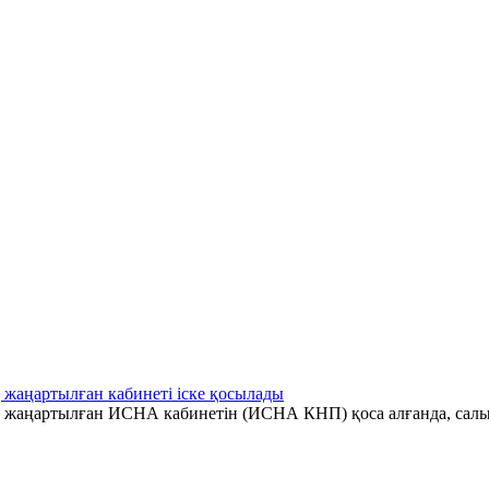
 жаңартылған кабинеті іске қосылады
ің жаңартылған ИСНА кабинетін (ИСНА КНП) қоса алғанда, салы