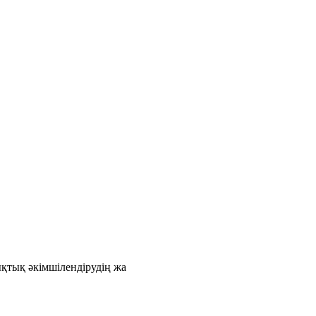
қтық әкімшілендірудің жа