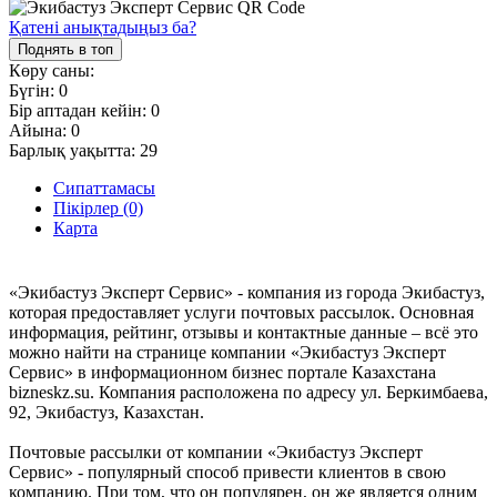
Қатені анықтадыңыз ба?
Поднять в топ
Көру саны:
Бүгін:
0
Бір аптадан кейін:
0
Айына:
0
Барлық уақытта:
29
Сипаттамасы
Пікірлер (0)
Карта
«Экибастуз Эксперт Сервис» - компания из города Экибастуз,
которая предоставляет услуги почтовых рассылок. Основная
информация, рейтинг, отзывы и контактные данные – всё это
можно найти на странице компании «Экибастуз Эксперт
Сервис» в информационном бизнес портале Казахстана
bizneskz.su. Компания расположена по адресу ул. Беркимбаева,
92, Экибастуз, Казахстан.
Почтовые рассылки от компании «Экибастуз Эксперт
Сервис» - популярный способ привести клиентов в свою
компанию. При том, что он популярен, он же является одним