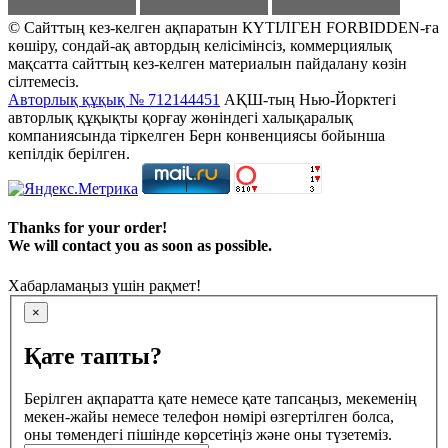
© Сайттың кез-келген ақпаратын КҮТІЛГЕН FORBIDDEN-ға
көшіру, сондай-ақ автордың келісімінсіз, коммерциялық
мақсатта сайттың кез-келген материалын пайдалану көзін
сілтемесіз.
Авторлық құқық № 712144451
АҚШ-тың Нью-Йорктегі
авторлық құқықты қорғау жөніндегі халықаралық
компаниясында тіркелген Берн конвенциясы бойынша
кепілдік берілген.
Thanks for your order!
We will contact you as soon as possible.
Хабарламаңыз үшін рақмет!
×
Қате тапты?
Берілген ақпаратта қате немесе қате тапсаңыз, мекеменің
мекен-жайы немесе телефон нөмірі өзгертілген болса,
оны төмендегі пішінде көрсетіңіз және оны түзетеміз.