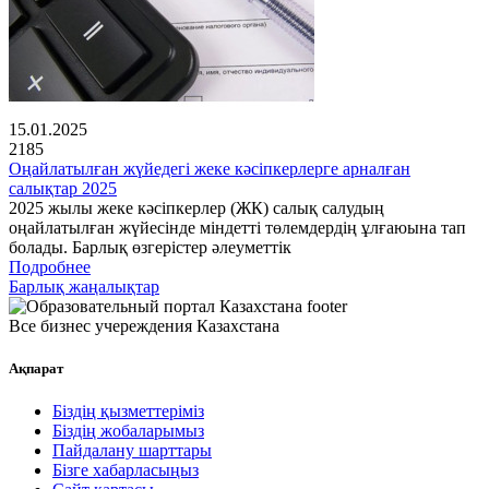
15.01.2025
2185
Оңайлатылған жүйедегі жеке кәсіпкерлерге арналған
салықтар 2025
2025 жылы жеке кәсіпкерлер (ЖК) салық салудың
оңайлатылған жүйесінде міндетті төлемдердің ұлғаюына тап
болады. Барлық өзгерістер әлеуметтік
Подробнее
Барлық жаңалықтар
Все бизнес учереждения Казахстана
Ақпарат
Біздің қызметтеріміз
Біздің жобаларымыз
Пайдалану шарттары
Бізге хабарласыңыз