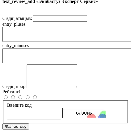
text_review_add «Экибастуз Эксперт Сервис»
Сіздің атыңыз:
entry_pluses
entry_minuses
Сіздің пікір
Рейтингі
Введите код
Жалғастыру