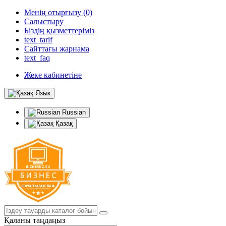
Менің отырғызу (0)
Салыстыру
Біздің қызметтеріміз
text_tarif
Сайттағы жарнама
text_faq
Жеке кабинетіне
Язык
Russian
Қазақ
Қаланы таңдаңыз