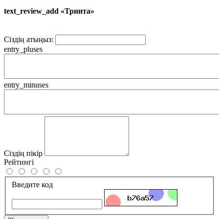
text_review_add «Тринта»
Сіздің атыңыз:
entry_pluses
entry_minuses
Сіздің пікір
Рейтингі
Введите код