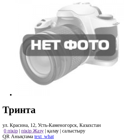
Тринта
ул. Красина, 12, Усть-Каменогорск, Казахстан
0 пікір
|
пікір Жазу
|
қалау
|
салыстыру
QR Анықтама
text_what