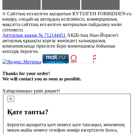
© Сайттың кез-келген ақпаратын КҮТІЛГЕН FORBIDDEN-ға
көшіру, сондай-ақ автордың келісімінсіз, коммерциялық
мақсатта сайттың кез-келген материалын пайдалану көзін
сілтемесіз.
Авторлық құқық № 712144451
АҚШ-тың Нью-Йорктегі
авторлық құқықты қорғау жөніндегі халықаралық
компаниясында тіркелген Берн конвенциясы бойынша
кепілдік берілген.
Thanks for your order!
We will contact you as soon as possible.
Хабарламаңыз үшін рақмет!
×
Қате тапты?
Берілген ақпаратта қате немесе қате тапсаңыз, мекеменің
мекен-жайы немесе телефон нөмірі өзгертілген болса,