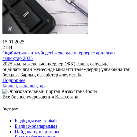
15.01.2025
2184
Оңайлатылған жүйедегі жеке кәсіпкерлерге арналған
салықтар 2025
2025 жылы жеке кәсіпкерлер (ЖК) салық салудың
оңайлатылған жүйесінде міндетті төлемдердің ұлғаюына тап
болады. Барлық өзгерістер әлеуметтік
Подробнее
Барлық жаңалықтар
Все бизнес учереждения Казахстана
Ақпарат
Біздің қызметтеріміз
Біздің жобаларымыз
Пайдалану шарттары