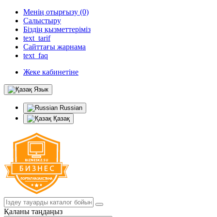
Менің отырғызу (0)
Салыстыру
Біздің қызметтеріміз
text_tarif
Сайттағы жарнама
text_faq
Жеке кабинетіне
Язык
Russian
Қазақ
Қаланы таңдаңыз