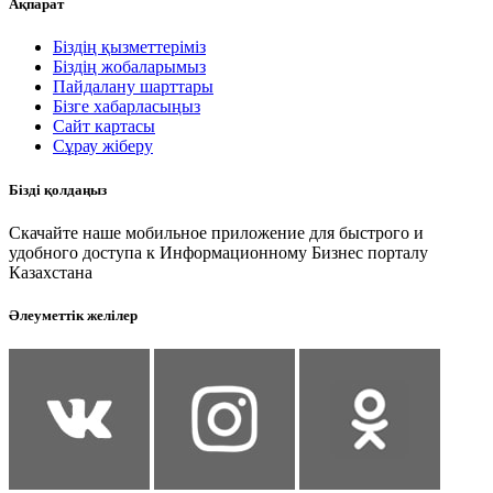
Ақпарат
Біздің қызметтеріміз
Біздің жобаларымыз
Пайдалану шарттары
Бізге хабарласыңыз
Сайт картасы
Сұрау жіберу
Бізді қолдаңыз
Скачайте наше мобильное приложение для быстрого и
удобного доступа к Информационному Бизнес порталу
Казахстана
Әлеуметтік желілер