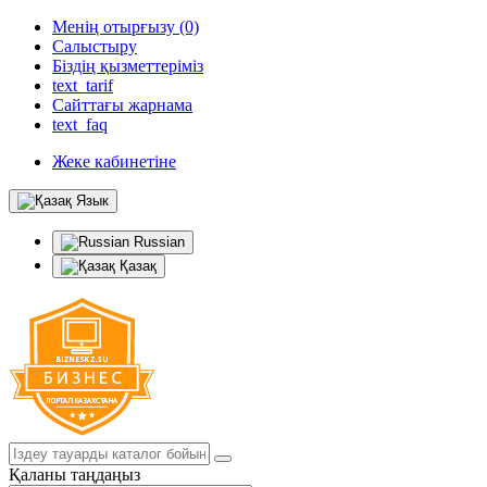
Менің отырғызу (0)
Салыстыру
Біздің қызметтеріміз
text_tarif
Сайттағы жарнама
text_faq
Жеке кабинетіне
Язык
Russian
Қазақ
Қаланы таңдаңыз