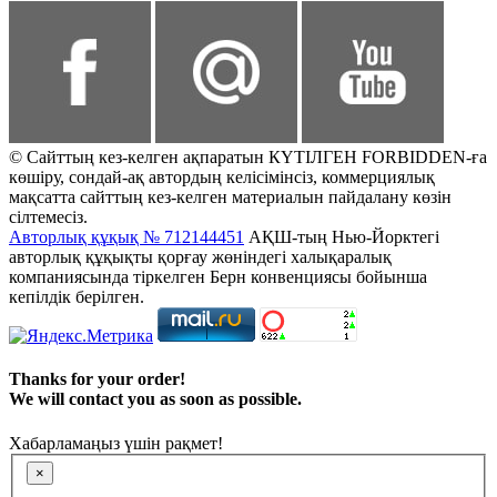
© Сайттың кез-келген ақпаратын КҮТІЛГЕН FORBIDDEN-ға
көшіру, сондай-ақ автордың келісімінсіз, коммерциялық
мақсатта сайттың кез-келген материалын пайдалану көзін
сілтемесіз.
Авторлық құқық № 712144451
АҚШ-тың Нью-Йорктегі
авторлық құқықты қорғау жөніндегі халықаралық
компаниясында тіркелген Берн конвенциясы бойынша
кепілдік берілген.
Thanks for your order!
We will contact you as soon as possible.
Хабарламаңыз үшін рақмет!
×