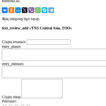
bizneskz.su.
Жоқ пікірлер бұл тауар.
text_review_add «TNS Central Asia, ТОО»
Сіздің атыңыз:
entry_pluses
entry_minuses
Сіздің пікір
Рейтингі