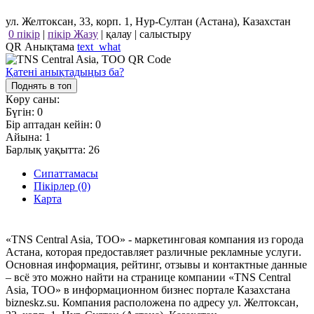
ул. Желтоксан, 33, корп. 1, Нур-Султан (Астана), Казахстан
0 пікір
|
пікір Жазу
|
қалау
|
салыстыру
QR Анықтама
text_what
Қатені анықтадыңыз ба?
Поднять в топ
Көру саны:
Бүгін:
0
Бір аптадан кейін:
0
Айына:
1
Барлық уақытта:
26
Сипаттамасы
Пікірлер (0)
Карта
«TNS Central Asia, ТОО» - маркетинговая компания из города
Астана, которая предоставляет различные рекламные услуги.
Основная информация, рейтинг, отзывы и контактные данные
– всё это можно найти на странице компании «TNS Central
Asia, ТОО» в информационном бизнес портале Казахстана
bizneskz.su. Компания расположена по адресу ул. Желтоксан,