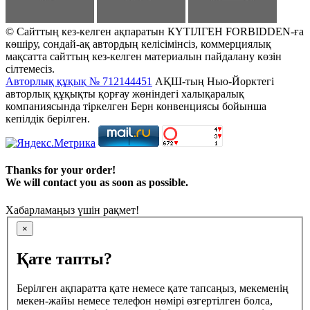
© Сайттың кез-келген ақпаратын КҮТІЛГЕН FORBIDDEN-ға
көшіру, сондай-ақ автордың келісімінсіз, коммерциялық
мақсатта сайттың кез-келген материалын пайдалану көзін
сілтемесіз.
Авторлық құқық № 712144451
АҚШ-тың Нью-Йорктегі
авторлық құқықты қорғау жөніндегі халықаралық
компаниясында тіркелген Берн конвенциясы бойынша
кепілдік берілген.
Thanks for your order!
We will contact you as soon as possible.
Хабарламаңыз үшін рақмет!
×
Қате тапты?
Берілген ақпаратта қате немесе қате тапсаңыз, мекеменің
мекен-жайы немесе телефон нөмірі өзгертілген болса,