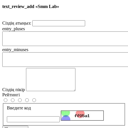
text_review_add «Smm Lab»
Сіздің атыңыз:
entry_pluses
entry_minuses
Сіздің пікір
Рейтингі
Введите код