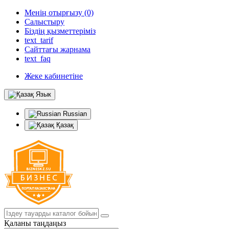
Менің отырғызу (0)
Салыстыру
Біздің қызметтеріміз
text_tarif
Сайттағы жарнама
text_faq
Жеке кабинетіне
Язык
Russian
Қазақ
Қаланы таңдаңыз