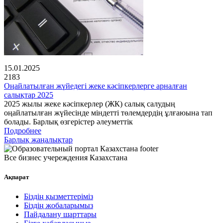
15.01.2025
2183
Оңайлатылған жүйедегі жеке кәсіпкерлерге арналған
салықтар 2025
2025 жылы жеке кәсіпкерлер (ЖК) салық салудың
оңайлатылған жүйесінде міндетті төлемдердің ұлғаюына тап
болады. Барлық өзгерістер әлеуметтік
Подробнее
Барлық жаңалықтар
Все бизнес учереждения Казахстана
Ақпарат
Біздің қызметтеріміз
Біздің жобаларымыз
Пайдалану шарттары