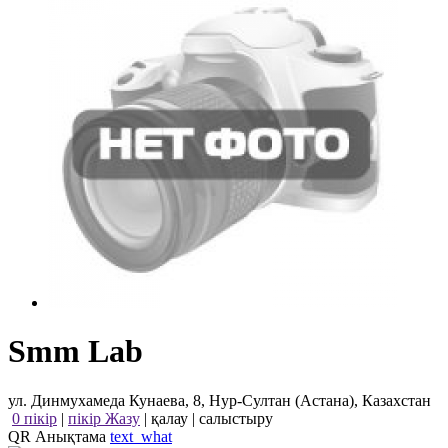
Smm Lab
ул. Динмухамеда Кунаева, 8, Нур-Султан (Астана), Казахстан
0 пікір
|
пікір Жазу
|
қалау
|
салыстыру
QR Анықтама
text_what