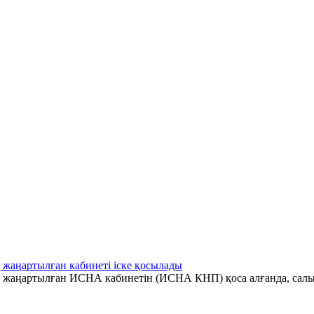
 жаңартылған кабинеті іске қосылады
ің жаңартылған ИСНА кабинетін (ИСНА КНП) қоса алғанда, салы