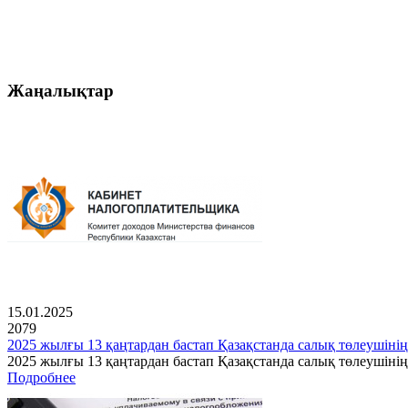
Жаңалықтар
15.01.2025
2079
2025 жылғы 13 қаңтардан бастап Қазақстанда салық төлеушінің
2025 жылғы 13 қаңтардан бастап Қазақстанда салық төлеушін
Подробнее