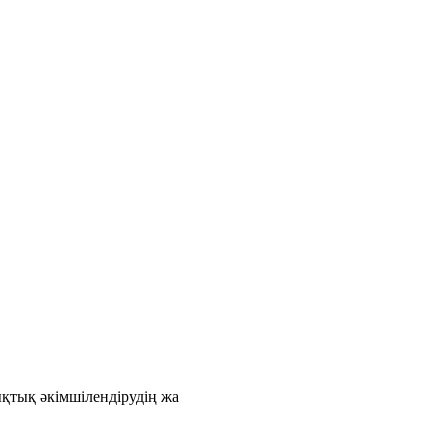
қтық әкімшілендірудің жа