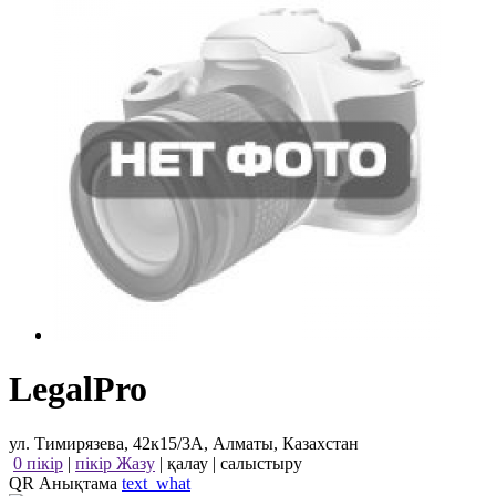
LegalPro
ул. Тимирязева, 42к15/3А, Алматы, Казахстан
0 пікір
|
пікір Жазу
|
қалау
|
салыстыру
QR Анықтама
text_what