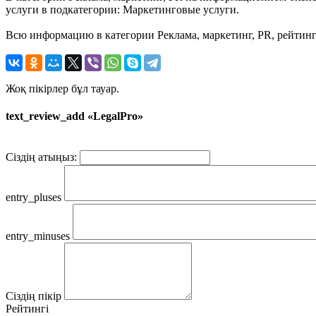
услуги в подкатегории: Маркетинговые услуги.
Всю информацию в категории Реклама, маркетинг, PR, рейтинг
Жоқ пікірлер бұл тауар.
text_review_add «LegalPro»
Сіздің атыңыз:
entry_pluses
entry_minuses
Сіздің пікір
Рейтингі