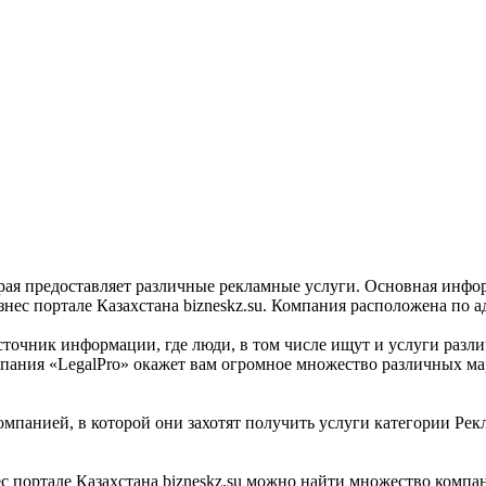
орая предоставляет различные рекламные услуги. Основная инфо
ес портале Казахстана bizneskz.su. Компания расположена по ад
сточник информации, где люди, в том числе ищут и услуги разл
пания «LegalPro» окажет вам огромное множество различных ма
мпанией, в которой они захотят получить услуги категории Рекла
 портале Казахстана bizneskz.su можно найти множество компани