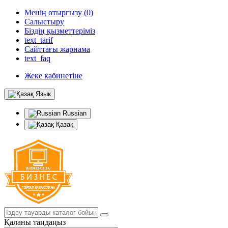
Менің отырғызу (0)
Салыстыру
Біздің қызметтеріміз
text_tarif
Сайттағы жарнама
text_faq
Жеке кабинетіне
Язык
Russian
Қазақ
Қаланы таңдаңыз