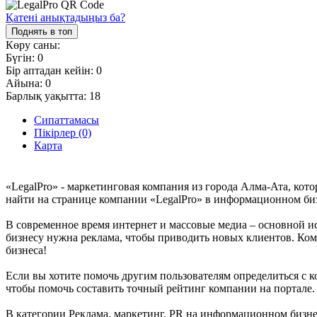
Қатені анықтадыңыз ба?
Поднять в топ
Көру саны:
Бүгін:
0
Бір аптадан кейін:
0
Айына:
0
Барлық уақытта:
18
Сипаттамасы
Пікірлер (0)
Карта
«LegalPro» - маркетинговая компания из города Алма-Ата, кот
найти на странице компании «LegalPro» в информационном бизн
В современное время интернет и массовые медиа – основной и
бизнесу нужна реклама, чтобы приводить новых клиентов. Ком
бизнеса!
Если вы хотите помочь другим пользователям определиться с ко
чтобы помочь составить точный рейтинг компании на портале.
В категории Реклама, маркетинг, PR на информационном бизнес