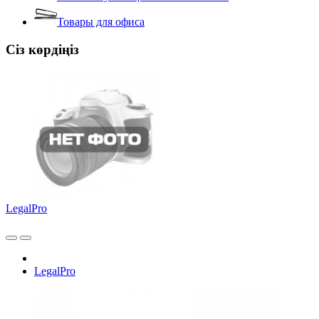
Товары для офиса
Сіз көрдіңіз
LegalPro
LegalPro