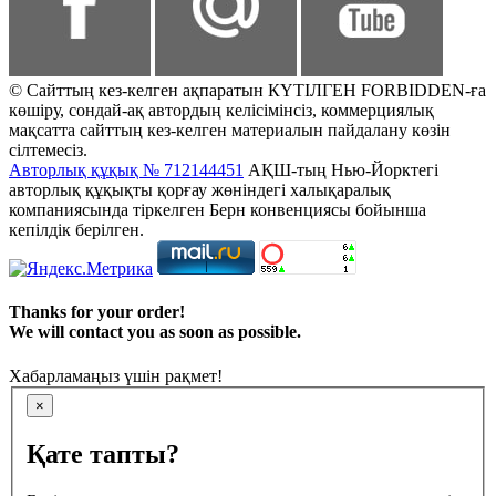
© Сайттың кез-келген ақпаратын КҮТІЛГЕН FORBIDDEN-ға
көшіру, сондай-ақ автордың келісімінсіз, коммерциялық
мақсатта сайттың кез-келген материалын пайдалану көзін
сілтемесіз.
Авторлық құқық № 712144451
АҚШ-тың Нью-Йорктегі
авторлық құқықты қорғау жөніндегі халықаралық
компаниясында тіркелген Берн конвенциясы бойынша
кепілдік берілген.
Thanks for your order!
We will contact you as soon as possible.
Хабарламаңыз үшін рақмет!
×
Қате тапты?