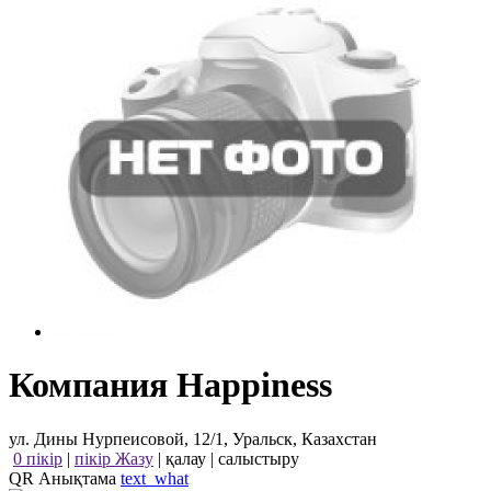
Компания Happiness
ул. Дины Нурпеисовой, 12/1, Уральск, Казахстан
0 пікір
|
пікір Жазу
|
қалау
|
салыстыру
QR Анықтама
text_what