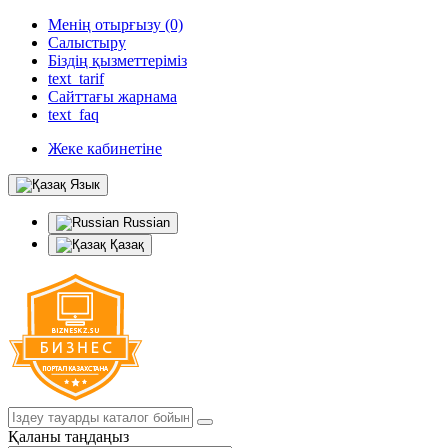
Менің отырғызу (0)
Салыстыру
Біздің қызметтеріміз
text_tarif
Сайттағы жарнама
text_faq
Жеке кабинетіне
Язык
Russian
Қазақ
Қаланы таңдаңыз