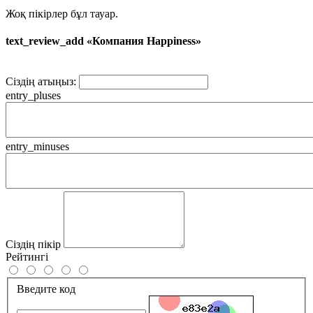
Жоқ пікірлер бұл тауар.
text_review_add «Компания Happiness»
Сіздің атыңыз:
entry_pluses
entry_minuses
Сіздің пікір
Рейтингі
Введите код