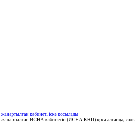
 жаңартылған кабинеті іске қосылады
ің жаңартылған ИСНА кабинетін (ИСНА КНП) қоса алғанда, салы