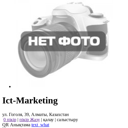
Ict-Marketing
ул. Гоголя, 39, Алматы, Казахстан
0 пікір
|
пікір Жазу
|
қалау
|
салыстыру
QR Анықтама
text_what