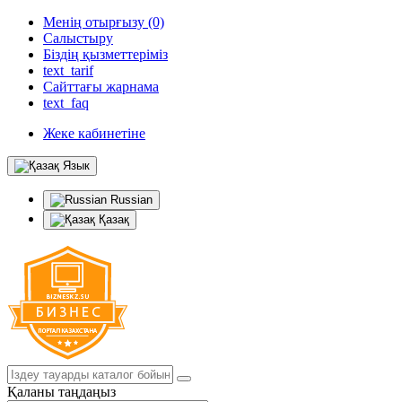
Менің отырғызу (0)
Салыстыру
Біздің қызметтеріміз
text_tarif
Сайттағы жарнама
text_faq
Жеке кабинетіне
Язык
Russian
Қазақ
Қаланы таңдаңыз