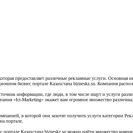
 которая предоставляет различные рекламные услуги. Основная и
онном бизнес портале Казахстана bizneskz.su. Компания располо
сточник информации, где люди, в том числе ищут и услуги разл
пания «Ict-Marketing» окажет вам огромное множество различн
мпанией, в которой они захотят получить услуги категории Рекла
на портале.
портале Казахстана bizneskz.su можно найти множество компаний