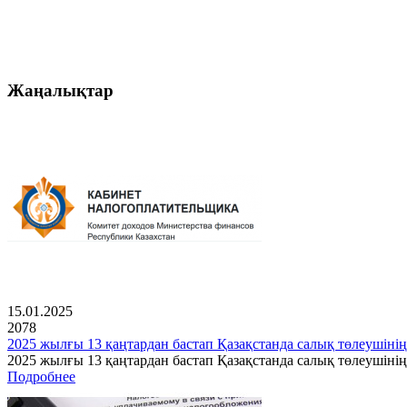
Жаңалықтар
15.01.2025
2078
2025 жылғы 13 қаңтардан бастап Қазақстанда салық төлеушінің
2025 жылғы 13 қаңтардан бастап Қазақстанда салық төлеушін
Подробнее