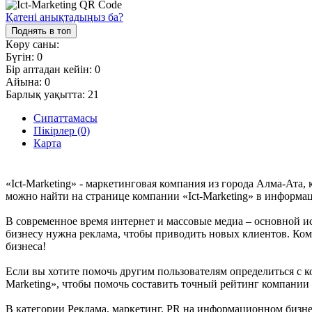
Қатені анықтадыңыз ба?
Поднять в топ
Көру саны:
Бүгін:
0
Бір аптадан кейін:
0
Айына:
0
Барлық уақытта:
21
Сипаттамасы
Пікірлер (0)
Карта
«Ict-Marketing» - маркетинговая компания из города Алма-Ата,
можно найти на странице компании «Ict-Marketing» в информаци
В современное время интернет и массовые медиа – основной и
бизнесу нужна реклама, чтобы приводить новых клиентов. Ком
бизнеса!
Если вы хотите помочь другим пользователям определиться с ко
Marketing», чтобы помочь составить точный рейтинг компании 
В категории Реклама, маркетинг, PR на информационном бизнес 