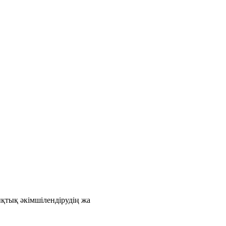
қтық әкімшілендірудің жа