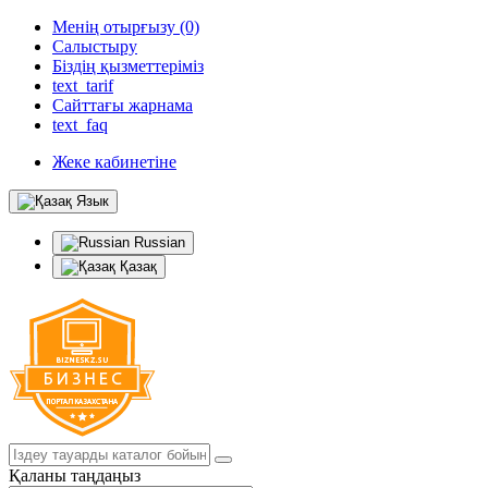
Менің отырғызу (0)
Салыстыру
Біздің қызметтеріміз
text_tarif
Сайттағы жарнама
text_faq
Жеке кабинетіне
Язык
Russian
Қазақ
Қаланы таңдаңыз