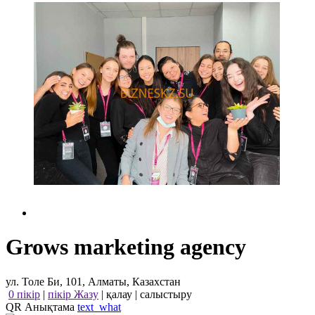
Grows marketing agency
ул. Толе Би, 101, Алматы, Казахстан
0 пікір
|
пікір Жазу
|
қалау
|
салыстыру
QR Анықтама
text_what