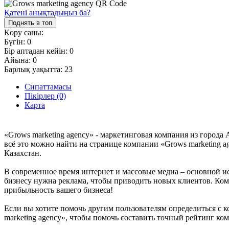
Қатені анықтадыңыз ба?
Поднять в топ
Көру саны:
Бүгін:
0
Бір аптадан кейін:
0
Айына:
0
Барлық уақытта:
23
Сипаттамасы
Пікірлер (0)
Карта
«Grows marketing agency» - маркетинговая компания из города
всё это можно найти на странице компании «Grows marketing ag
Казахстан.
В современное время интернет и массовые медиа – основной и
бизнесу нужна реклама, чтобы приводить новых клиентов. Ком
прибыльность вашего бизнеса!
Если вы хотите помочь другим пользователям определиться с ко
marketing agency», чтобы помочь составить точный рейтинг ко