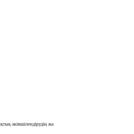
қтық әкімшілендірудің жа