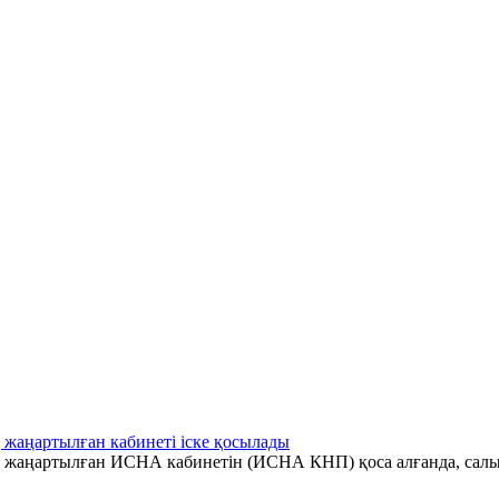
 жаңартылған кабинеті іске қосылады
ің жаңартылған ИСНА кабинетін (ИСНА КНП) қоса алғанда, салы