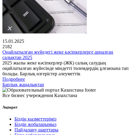
15.01.2025
2182
Оңайлатылған жүйедегі жеке кәсіпкерлерге арналған
салықтар 2025
2025 жылы жеке кәсіпкерлер (ЖК) салық салудың
оңайлатылған жүйесінде міндетті төлемдердің ұлғаюына тап
болады. Барлық өзгерістер әлеуметтік
Подробнее
Барлық жаңалықтар
Все бизнес учереждения Казахстана
Ақпарат
Біздің қызметтеріміз
Біздің жобаларымыз
Пайдалану шарттары