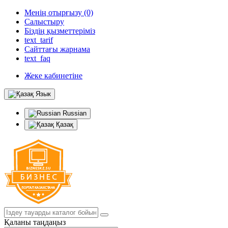
Менің отырғызу (0)
Салыстыру
Біздің қызметтеріміз
text_tarif
Сайттағы жарнама
text_faq
Жеке кабинетіне
Язык
Russian
Қазақ
Қаланы таңдаңыз