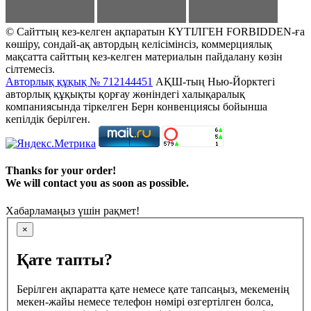
© Сайттың кез-келген ақпаратын КҮТІЛГЕН FORBIDDEN-ға
көшіру, сондай-ақ автордың келісімінсіз, коммерциялық
мақсатта сайттың кез-келген материалын пайдалану көзін
сілтемесіз.
Авторлық құқық № 712144451
АҚШ-тың Нью-Йорктегі
авторлық құқықты қорғау жөніндегі халықаралық
компаниясында тіркелген Берн конвенциясы бойынша
кепілдік берілген.
Thanks for your order!
We will contact you as soon as possible.
Хабарламаңыз үшін рақмет!
×
Қате тапты?
Берілген ақпаратта қате немесе қате тапсаңыз, мекеменің
мекен-жайы немесе телефон нөмірі өзгертілген болса,