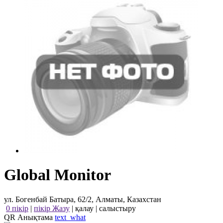
Global Monitor
ул. Богенбай Батыра, 62/2, Алматы, Казахстан
0 пікір
|
пікір Жазу
|
қалау
|
салыстыру
QR Анықтама
text_what