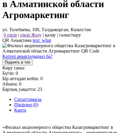
в Алматинской области
Агромаркетинг
ул. Толебаева, 100, Талдыкорган, Казахстан
0 пікір
|
пікір Жазу
|
қалау
|
салыстыру
QR Анықтама
text_what
Қатені анықтадыңыз ба?
Поднять в топ
Көру саны:
Бүгін:
0
Бір аптадан кейін:
0
Айына:
0
Барлық уақытта:
23
Сипаттамасы
Пікірлер (0)
Карта
«Филиал акционерного общества Казагромаркетинг в
Алматинской области Агромаркетинг» - маркетинговая