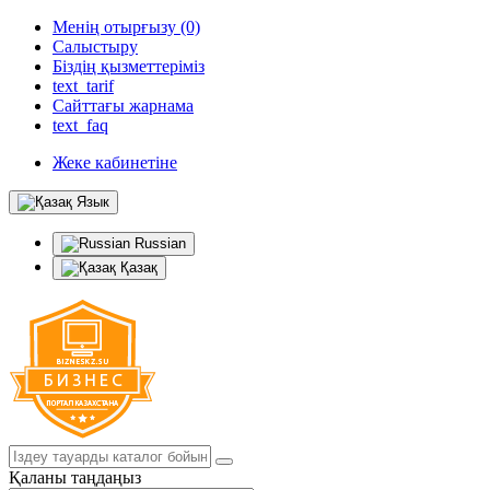
Менің отырғызу (0)
Салыстыру
Біздің қызметтеріміз
text_tarif
Сайттағы жарнама
text_faq
Жеке кабинетіне
Язык
Russian
Қазақ
Қаланы таңдаңыз