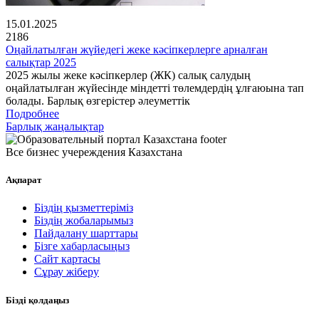
15.01.2025
2186
Оңайлатылған жүйедегі жеке кәсіпкерлерге арналған
салықтар 2025
2025 жылы жеке кәсіпкерлер (ЖК) салық салудың
оңайлатылған жүйесінде міндетті төлемдердің ұлғаюына тап
болады. Барлық өзгерістер әлеуметтік
Подробнее
Барлық жаңалықтар
Все бизнес учереждения Казахстана
Ақпарат
Біздің қызметтеріміз
Біздің жобаларымыз
Пайдалану шарттары
Бізге хабарласыңыз
Сайт картасы
Сұрау жіберу
Бізді қолдаңыз