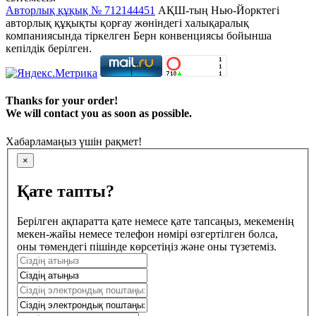
Авторлық құқық № 712144451
АҚШ-тың Нью-Йорктегі
авторлық құқықты қорғау жөніндегі халықаралық
компаниясында тіркелген Берн конвенциясы бойынша
кепілдік берілген.
Thanks for your order!
We will contact you as soon as possible.
Хабарламаңыз үшін рақмет!
×
Қате тапты?
Берілген ақпаратта қате немесе қате тапсаңыз, мекеменің
мекен-жайы немесе телефон нөмірі өзгертілген болса,
оны төмендегі пішінде көрсетіңіз және оны түзетеміз.