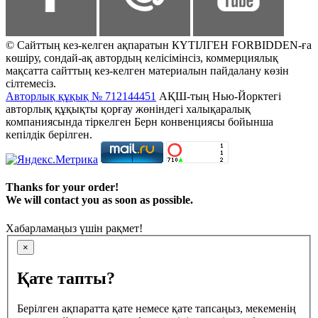
© Сайттың кез-келген ақпаратын КҮТІЛГЕН FORBIDDEN-ға
көшіру, сондай-ақ автордың келісімінсіз, коммерциялық
мақсатта сайттың кез-келген материалын пайдалану көзін
сілтемесіз.
Авторлық құқық № 712144451
АҚШ-тың Нью-Йорктегі
авторлық құқықты қорғау жөніндегі халықаралық
компаниясында тіркелген Берн конвенциясы бойынша
кепілдік берілген.
Thanks for your order!
We will contact you as soon as possible.
Хабарламаңыз үшін рақмет!
×
Қате тапты?
Берілген ақпаратта қате немесе қате тапсаңыз, мекеменің