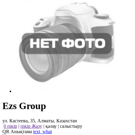
Ezs Group
ул. Кастеева, 35, Алматы, Казахстан
0 пікір
|
пікір Жазу
|
қалау
|
салыстыру
QR Анықтама
text_what