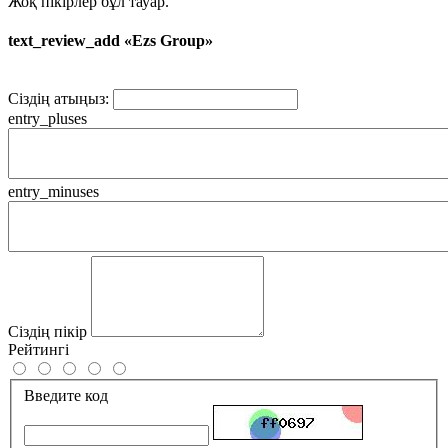
Жоқ пікірлер бұл тауар.
text_review_add «Ezs Group»
Сіздің атыңыз:
entry_pluses
entry_minuses
Сіздің пікір
Рейтингі
Введите код