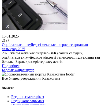
15.01.2025
2187
Оңайлатылған жүйедегі жеке кәсіпкерлерге арналған
салықтар 2025
2025 жылы жеке кәсіпкерлер (ЖК) салық салудың
оңайлатылған жүйесінде міндетті төлемдердің ұлғаюына тап
болады. Барлық өзгерістер әлеуметтік
Подробнее
Барлық жаңалықтар
Все бизнес учереждения Казахстана
Ақпарат
Біздің қызметтеріміз
Біздің жобаларымыз