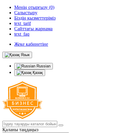
Менің отырғызу (0)
Салыстыру
Біздің қызметтеріміз
text_tarif
Сайттағы жарнама
text_faq
Жеке кабинетіне
Язык
Russian
Қазақ
Қаланы таңдаңыз