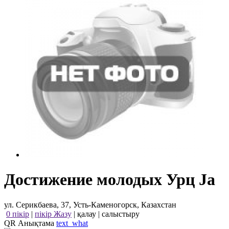
Достижение молодых Урц Ja
ул. Серикбаева, 37, Усть-Каменогорск, Казахстан
0 пікір
|
пікір Жазу
|
қалау
|
салыстыру
QR Анықтама
text_what