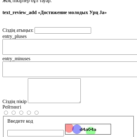
Жоқ пікірлер бұл тауар.
text_review_add «Достижение молодых Урц Ja»
Сіздің атыңыз:
entry_pluses
entry_minuses
Сіздің пікір
Рейтингі
Введите код