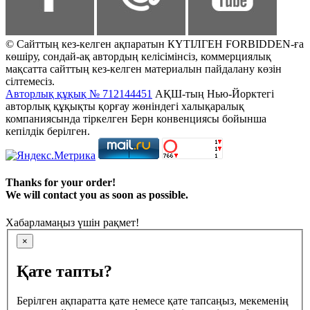
© Сайттың кез-келген ақпаратын КҮТІЛГЕН FORBIDDEN-ға
көшіру, сондай-ақ автордың келісімінсіз, коммерциялық
мақсатта сайттың кез-келген материалын пайдалану көзін
сілтемесіз.
Авторлық құқық № 712144451
АҚШ-тың Нью-Йорктегі
авторлық құқықты қорғау жөніндегі халықаралық
компаниясында тіркелген Берн конвенциясы бойынша
кепілдік берілген.
Thanks for your order!
We will contact you as soon as possible.
Хабарламаңыз үшін рақмет!
×
Қате тапты?
Берілген ақпаратта қате немесе қате тапсаңыз, мекеменің