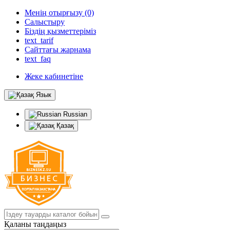
Менің отырғызу (0)
Салыстыру
Біздің қызметтеріміз
text_tarif
Сайттағы жарнама
text_faq
Жеке кабинетіне
Язык
Russian
Қазақ
Қаланы таңдаңыз