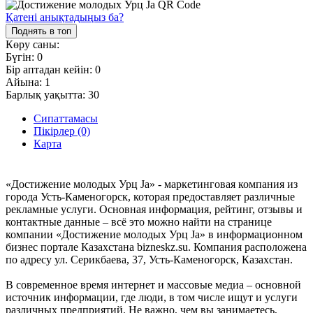
Қатені анықтадыңыз ба?
Поднять в топ
Көру саны:
Бүгін:
0
Бір аптадан кейін:
0
Айына:
1
Барлық уақытта:
30
Сипаттамасы
Пікірлер (0)
Карта
«Достижение молодых Урц Ja» - маркетинговая компания из
города Усть-Каменогорск, которая предоставляет различные
рекламные услуги. Основная информация, рейтинг, отзывы и
контактные данные – всё это можно найти на странице
компании «Достижение молодых Урц Ja» в информационном
бизнес портале Казахстана bizneskz.su. Компания расположена
по адресу ул. Серикбаева, 37, Усть-Каменогорск, Казахстан.
В современное время интернет и массовые медиа – основной
источник информации, где люди, в том числе ищут и услуги
различных предприятий. Не важно, чем вы занимаетесь,