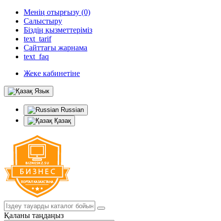
Менің отырғызу (0)
Салыстыру
Біздің қызметтеріміз
text_tarif
Сайттағы жарнама
text_faq
Жеке кабинетіне
Язык
Russian
Қазақ
Қаланы таңдаңыз