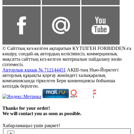
© Сайттың кез-келген ақпаратын КҮТІЛГЕН FORBIDDEN-ға
көшіру, сондай-ақ автордың келісімінсіз, коммерциялық
мақсатта сайттың кез-келген материалын пайдалану көзін
сілтемесіз.
Авторлық құқық № 712144451
АҚШ-тың Нью-Йорктегі
авторлық құқықты қорғау жөніндегі халықаралық
компаниясында тіркелген Берн конвенциясы бойынша
кепілдік берілген.
Thanks for your order!
We will contact you as soon as possible.
Хабарламаңыз үшін рақмет!
×