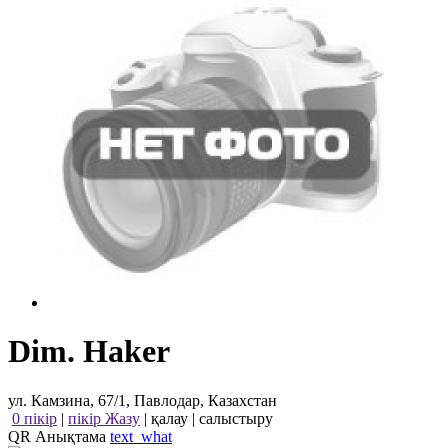
Dim. Haker
ул. Камзина, 67/1, Павлодар, Казахстан
0 пікір
|
пікір Жазу
|
қалау
|
салыстыру
QR Анықтама
text_what