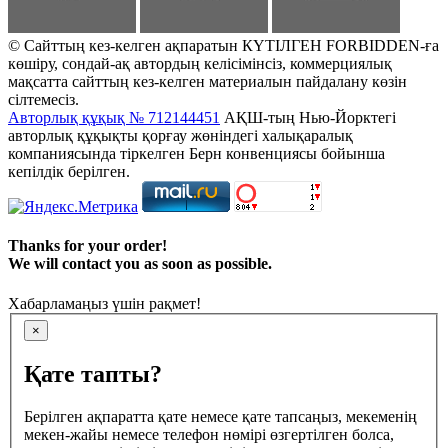
© Сайттың кез-келген ақпаратын КҮТІЛГЕН FORBIDDEN-ға
көшіру, сондай-ақ автордың келісімінсіз, коммерциялық
мақсатта сайттың кез-келген материалын пайдалану көзін
сілтемесіз.
Авторлық құқық № 712144451
АҚШ-тың Нью-Йорктегі
авторлық құқықты қорғау жөніндегі халықаралық
компаниясында тіркелген Берн конвенциясы бойынша
кепілдік берілген.
Thanks for your order!
We will contact you as soon as possible.
Хабарламаңыз үшін рақмет!
×
Қате тапты?
Берілген ақпаратта қате немесе қате тапсаңыз, мекеменің
мекен-жайы немесе телефон нөмірі өзгертілген болса,