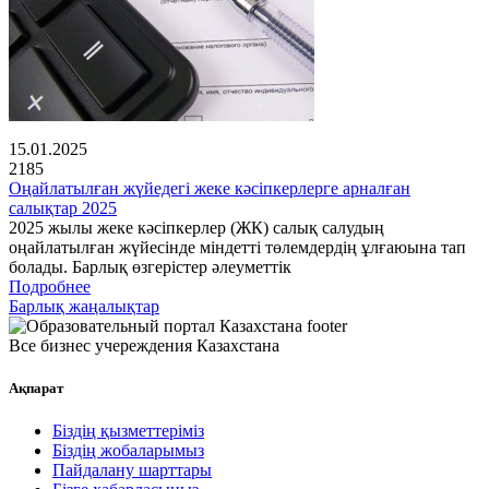
15.01.2025
2185
Оңайлатылған жүйедегі жеке кәсіпкерлерге арналған
салықтар 2025
2025 жылы жеке кәсіпкерлер (ЖК) салық салудың
оңайлатылған жүйесінде міндетті төлемдердің ұлғаюына тап
болады. Барлық өзгерістер әлеуметтік
Подробнее
Барлық жаңалықтар
Все бизнес учереждения Казахстана
Ақпарат
Біздің қызметтеріміз
Біздің жобаларымыз
Пайдалану шарттары