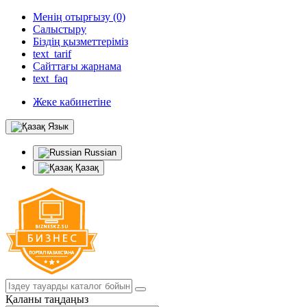
Менің отырғызу (0)
Салыстыру
Біздің қызметтеріміз
text_tarif
Сайттағы жарнама
text_faq
Жеке кабинетіне
Язык
Russian
Қазақ
Қаланы таңдаңыз