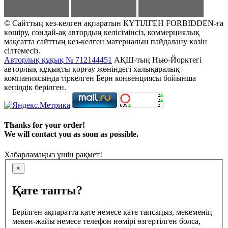
© Сайттың кез-келген ақпаратын КҮТІЛГЕН FORBIDDEN-ға
көшіру, сондай-ақ автордың келісімінсіз, коммерциялық
мақсатта сайттың кез-келген материалын пайдалану көзін
сілтемесіз.
Авторлық құқық № 712144451
АҚШ-тың Нью-Йорктегі
авторлық құқықты қорғау жөніндегі халықаралық
компаниясында тіркелген Берн конвенциясы бойынша
кепілдік берілген.
Thanks for your order!
We will contact you as soon as possible.
Хабарламаңыз үшін рақмет!
×
Қате тапты?
Берілген ақпаратта қате немесе қате тапсаңыз, мекеменің
мекен-жайы немесе телефон нөмірі өзгертілген болса,