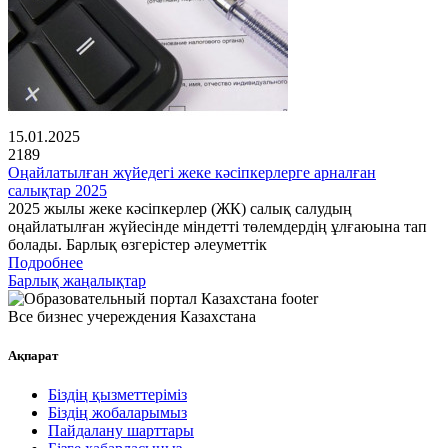
15.01.2025
2189
Оңайлатылған жүйедегі жеке кәсіпкерлерге арналған
салықтар 2025
2025 жылы жеке кәсіпкерлер (ЖК) салық салудың
оңайлатылған жүйесінде міндетті төлемдердің ұлғаюына тап
болады. Барлық өзгерістер әлеуметтік
Подробнее
Барлық жаңалықтар
Все бизнес учереждения Казахстана
Ақпарат
Біздің қызметтеріміз
Біздің жобаларымыз
Пайдалану шарттары