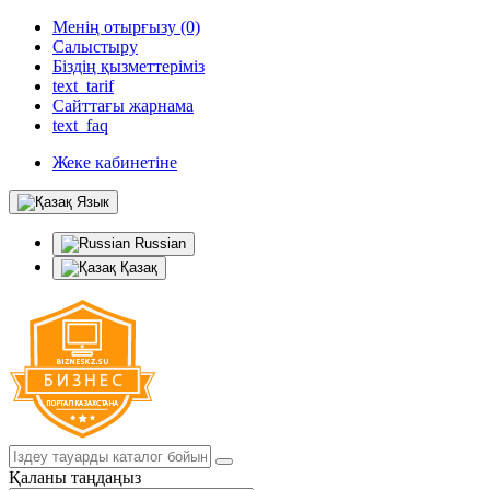
Менің отырғызу (0)
Салыстыру
Біздің қызметтеріміз
text_tarif
Сайттағы жарнама
text_faq
Жеке кабинетіне
Язык
Russian
Қазақ
Қаланы таңдаңыз