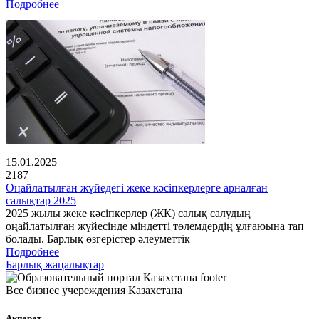
Подробнее
15.01.2025
2187
Оңайлатылған жүйедегі жеке кәсіпкерлерге арналған
салықтар 2025
2025 жылы жеке кәсіпкерлер (ЖК) салық салудың
оңайлатылған жүйесінде міндетті төлемдердің ұлғаюына тап
болады. Барлық өзгерістер әлеуметтік
Подробнее
Барлық жаңалықтар
Все бизнес учереждения Казахстана
Ақпарат