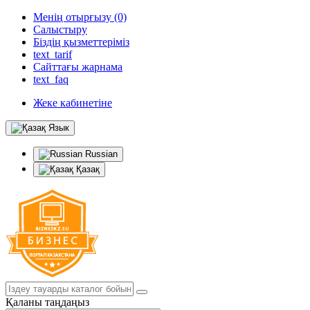
Менің отырғызу (0)
Салыстыру
Біздің қызметтеріміз
text_tarif
Сайттағы жарнама
text_faq
Жеке кабинетіне
Язык
Russian
Қазақ
Қаланы таңдаңыз