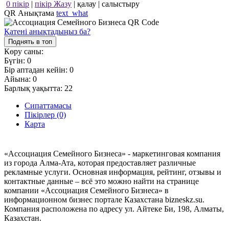
0 пікір
|
пікір Жазу
|
қалау
|
салыстыру
QR Анықтама
text_what
Қатені анықтадыңыз ба?
Поднять в топ
Көру саны:
Бүгін:
0
Бір аптадан кейін:
0
Айына:
0
Барлық уақытта:
22
Сипаттамасы
Пікірлер (0)
Карта
«Ассоциация Семейного Бизнеса» - маркетинговая компания
из города Алма-Ата, которая предоставляет различные
рекламные услуги. Основная информация, рейтинг, отзывы и
контактные данные – всё это можно найти на странице
компании «Ассоциация Семейного Бизнеса» в
информационном бизнес портале Казахстана bizneskz.su.
Компания расположена по адресу ул. Айтеке Би, 198, Алматы,
Казахстан.