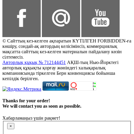
© Сайттың кез-келген ақпаратын КҮТІЛГЕН FORBIDDEN-ға
көшіру, сондай-ақ автордың келісімінсіз, коммерциялық
мақсатта сайттың кез-келген материалын пайдалану көзін
сілтемесіз.
Авторлық құқық № 712144451
АҚШ-тың Нью-Йорктегі
авторлық құқықты қорғау жөніндегі халықаралық
компаниясында тіркелген Берн конвенциясы бойынша
кепілдік берілген.
Thanks for your order!
We will contact you as soon as possible.
Хабарламаңыз үшін рақмет!
×