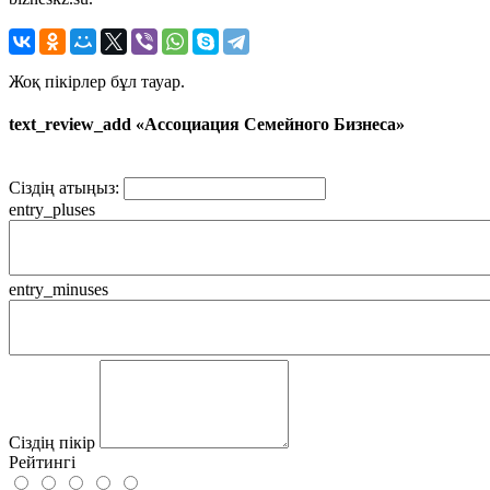
Жоқ пікірлер бұл тауар.
text_review_add «Ассоциация Семейного Бизнеса»
Сіздің атыңыз:
entry_pluses
entry_minuses
Сіздің пікір
Рейтингі