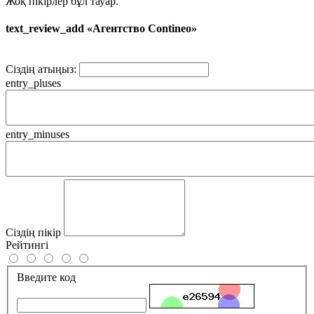
Жоқ пікірлер бұл тауар.
text_review_add «Агентство Contineo»
Сіздің атыңыз:
entry_pluses
entry_minuses
Сіздің пікір
Рейтингі
Введите код