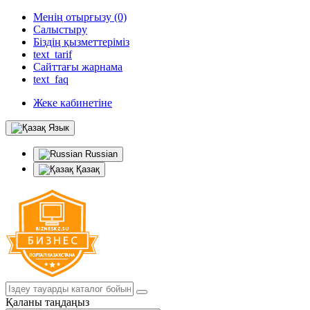
Менің отырғызу (0)
Салыстыру
Біздің қызметтеріміз
text_tarif
Сайттағы жарнама
text_faq
Жеке кабинетіне
Язык
Russian
Қазақ
Қаланы таңдаңыз