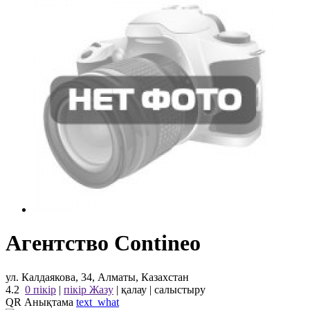
Агентство Contineo
ул. Калдаякова, 34, Алматы, Казахстан
4.2
0 пікір
|
пікір Жазу
|
қалау
|
салыстыру
QR Анықтама
text_what