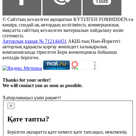
© Сайттың кез-келген ақпаратын КҮТІЛГЕН FORBIDDEN-ға
көшіру, сондай-ақ автордың келісімінсіз, коммерциялық
мақсатта сайттың кез-келген материалын пайдалану көзін
сілтемесіз.
Авторлық құқық № 712144451
АҚШ-тың Нью-Йорктегі
авторлық құқықты қорғау жөніндегі халықаралық
компаниясында тіркелген Берн конвенциясы бойынша
кепілдік берілген.
Thanks for your order!
We will contact you as soon as possible.
Хабарламаңыз үшін рақмет!
×
Қате тапты?
Берілген ақпаратта қате немесе қате тапсаңыз, мекеменің