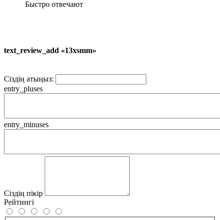
Быстро отвечают
text_review_add «13xsmm»
Сіздің атыңыз:
entry_pluses
entry_minuses
Сіздің пікір
Рейтингі