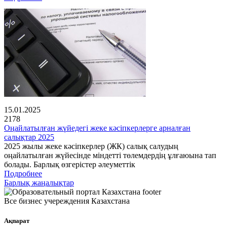
15.01.2025
2178
Оңайлатылған жүйедегі жеке кәсіпкерлерге арналған
салықтар 2025
2025 жылы жеке кәсіпкерлер (ЖК) салық салудың
оңайлатылған жүйесінде міндетті төлемдердің ұлғаюына тап
болады. Барлық өзгерістер әлеуметтік
Подробнее
Барлық жаңалықтар
Все бизнес учереждения Казахстана
Ақпарат