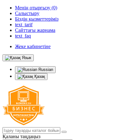
Менің отырғызу (0)
Салыстыру
Біздің қызметтеріміз
text_tarif
Сайттағы жарнама
text_faq
Жеке кабинетіне
Язык
Russian
Қазақ
Қаланы таңдаңыз