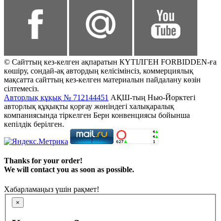
© Сайттың кез-келген ақпаратын КҮТІЛГЕН FORBIDDEN-ға
көшіру, сондай-ақ автордың келісімінсіз, коммерциялық
мақсатта сайттың кез-келген материалын пайдалану көзін
сілтемесіз.
Авторлық құқық № 712144451
АҚШ-тың Нью-Йорктегі
авторлық құқықты қорғау жөніндегі халықаралық
компаниясында тіркелген Берн конвенциясы бойынша
кепілдік берілген.
Thanks for your order!
We will contact you as soon as possible.
Хабарламаңыз үшін рақмет!
×