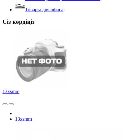
Товары для офиса
Сіз көрдіңіз
13xsmm
13xsmm