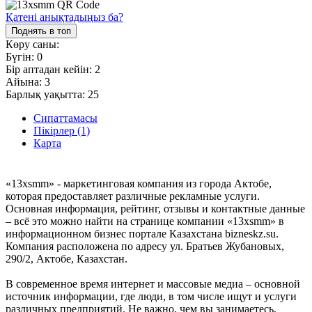
Қатені анықтадыңыз ба?
Поднять в топ
Көру саны:
Бүгін:
0
Бір аптадан кейін:
2
Айына:
3
Барлық уақытта:
25
Сипаттамасы
Пікірлер (1)
Карта
«13xsmm» - маркетинговая компания из города Актобе,
которая предоставляет различные рекламные услуги.
Основная информация, рейтинг, отзывы и контактные данные
– всё это можно найти на странице компании «13xsmm» в
информационном бизнес портале Казахстана bizneskz.su.
Компания расположена по адресу ул. Братьев Жубановых,
290/2, Актобе, Казахстан.
В современное время интернет и массовые медиа – основной
источник информации, где люди, в том числе ищут и услуги
различных предприятий. Не важно, чем вы занимаетесь,