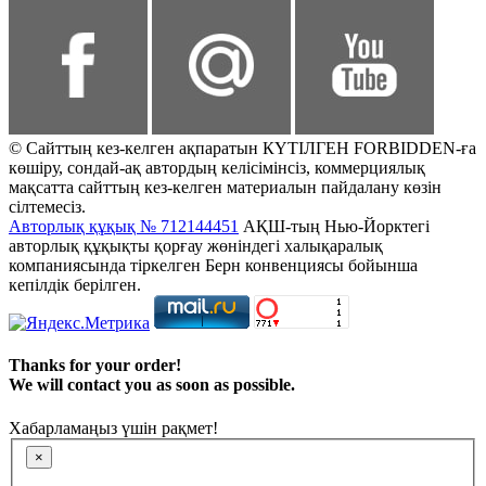
© Сайттың кез-келген ақпаратын КҮТІЛГЕН FORBIDDEN-ға
көшіру, сондай-ақ автордың келісімінсіз, коммерциялық
мақсатта сайттың кез-келген материалын пайдалану көзін
сілтемесіз.
Авторлық құқық № 712144451
АҚШ-тың Нью-Йорктегі
авторлық құқықты қорғау жөніндегі халықаралық
компаниясында тіркелген Берн конвенциясы бойынша
кепілдік берілген.
Thanks for your order!
We will contact you as soon as possible.
Хабарламаңыз үшін рақмет!
×