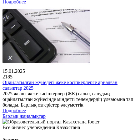
Подробнее
15.01.2025
2185
Оңайлатылған жүйедегі жеке кәсіпкерлерге арналған
салықтар 2025
2025 жылы жеке кәсіпкерлер (ЖК) салық салудың
оңайлатылған жүйесінде міндетті төлемдердің ұлғаюына тап
болады. Барлық өзгерістер әлеуметтік
Подробнее
Барлық жаңалықтар
Все бизнес учереждения Казахстана
Ақпарат