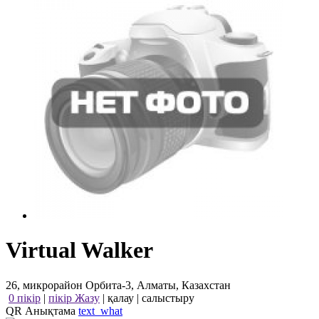
Virtual Walker
26, микрорайон Орбита-3, Алматы, Казахстан
0 пікір
|
пікір Жазу
|
қалау
|
салыстыру
QR Анықтама
text_what