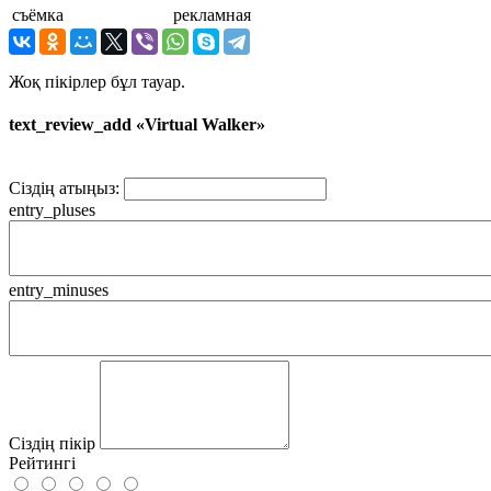
съёмка
рекламная
Жоқ пікірлер бұл тауар.
text_review_add «Virtual Walker»
Сіздің атыңыз:
entry_pluses
entry_minuses
Сіздің пікір
Рейтингі