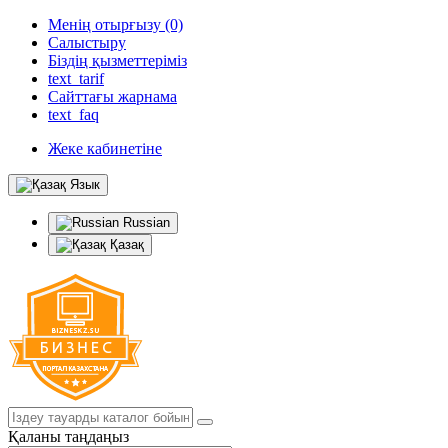
Менің отырғызу (0)
Салыстыру
Біздің қызметтеріміз
text_tarif
Сайттағы жарнама
text_faq
Жеке кабинетіне
Язык
Russian
Қазақ
Қаланы таңдаңыз