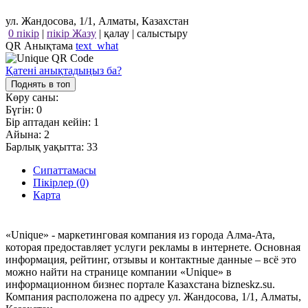
ул. Жандосова, 1/1, Алматы, Казахстан
0 пікір
|
пікір Жазу
|
қалау
|
салыстыру
QR Анықтама
text_what
Қатені анықтадыңыз ба?
Поднять в топ
Көру саны:
Бүгін:
0
Бір аптадан кейін:
1
Айына:
2
Барлық уақытта:
33
Сипаттамасы
Пікірлер (0)
Карта
«Unique» - маркетинговая компания из города Алма-Ата,
которая предоставляет услуги рекламы в интернете. Основная
информация, рейтинг, отзывы и контактные данные – всё это
можно найти на странице компании «Unique» в
информационном бизнес портале Казахстана bizneskz.su.
Компания расположена по адресу ул. Жандосова, 1/1, Алматы,