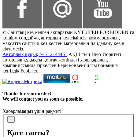
© Сайттың кез-келген ақпаратын КҮТІЛГЕН FORBIDDEN-ға
көшіру, сондай-ақ автордың келісімінсіз, коммерциялық
мақсатта сайттың кез-келген материалын пайдалану көзін
сілтемесіз.
Авторлық құқық № 712144451
АҚШ-тың Нью-Йорктегі
авторлық құқықты қорғау жөніндегі халықаралық
компаниясында тіркелген Берн конвенциясы бойынша
кепілдік берілген.
Thanks for your order!
We will contact you as soon as possible.
Хабарламаңыз үшін рақмет!
×
Қате тапты?