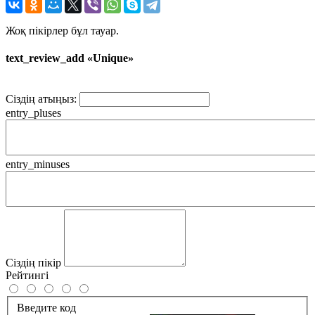
Жоқ пікірлер бұл тауар.
text_review_add «Unique»
Сіздің атыңыз:
entry_pluses
entry_minuses
Сіздің пікір
Рейтингі
Введите код