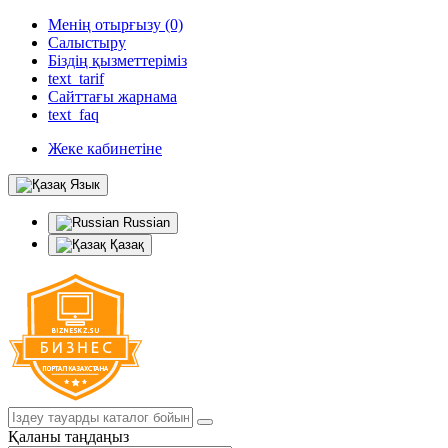
Менің отырғызу (0)
Салыстыру
Біздің қызметтеріміз
text_tarif
Сайттағы жарнама
text_faq
Жеке кабинетіне
Язык
Russian
Қазақ
Қаланы таңдаңыз