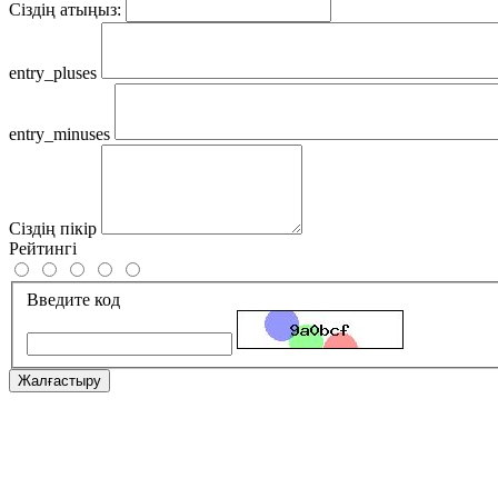
Сіздің атыңыз:
entry_pluses
entry_minuses
Сіздің пікір
Рейтингі
Введите код
Жалғастыру