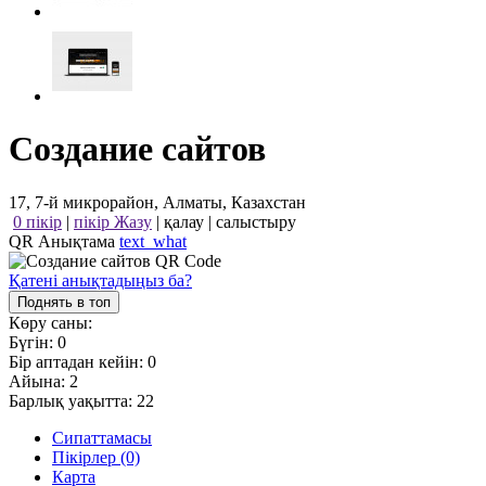
Создание сайтов
17, 7-й микрорайон, Алматы, Казахстан
0 пікір
|
пікір Жазу
|
қалау
|
салыстыру
QR Анықтама
text_what
Қатені анықтадыңыз ба?
Поднять в топ
Көру саны:
Бүгін:
0
Бір аптадан кейін:
0
Айына:
2
Барлық уақытта:
22
Сипаттамасы
Пікірлер (0)
Карта