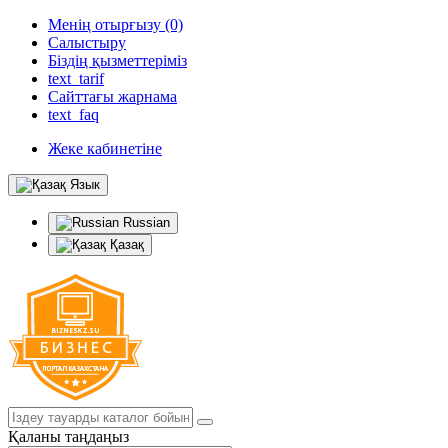
Менің отырғызу (0)
Салыстыру
Біздің қызметтеріміз
text_tarif
Сайттағы жарнама
text_faq
Жеке кабинетіне
Язык
Russian
Қазақ
Қаланы таңдаңыз