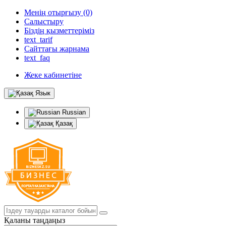
Менің отырғызу (0)
Салыстыру
Біздің қызметтеріміз
text_tarif
Сайттағы жарнама
text_faq
Жеке кабинетіне
Язык
Russian
Қазақ
Қаланы таңдаңыз