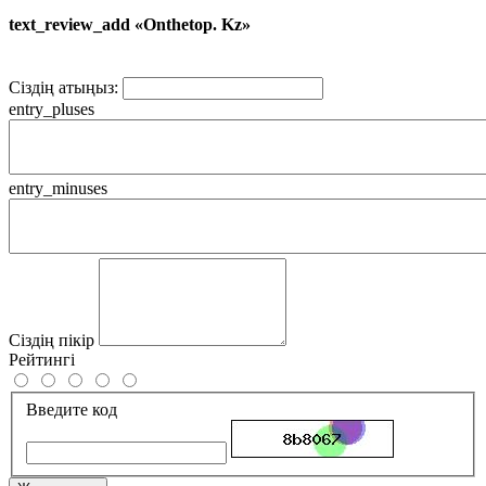
text_review_add «Onthetop. Kz»
Сіздің атыңыз:
entry_pluses
entry_minuses
Сіздің пікір
Рейтингі
Введите код