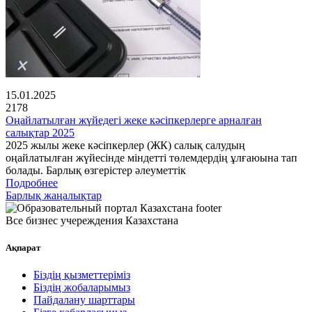
15.01.2025
2178
Оңайлатылған жүйедегі жеке кәсіпкерлерге арналған
салықтар 2025
2025 жылы жеке кәсіпкерлер (ЖК) салық салудың
оңайлатылған жүйесінде міндетті төлемдердің ұлғаюына тап
болады. Барлық өзгерістер әлеуметтік
Подробнее
Барлық жаңалықтар
Все бизнес учереждения Казахстана
Ақпарат
Біздің қызметтеріміз
Біздің жобаларымыз
Пайдалану шарттары