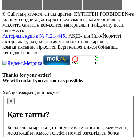
© Сайттың кез-келген ақпаратын КҮТІЛГЕН FORBIDDEN-ға
көшіру, сондай-ақ автордың келісімінсіз, коммерциялық
мақсатта сайттың кез-келген материалын пайдалану көзін
сілтемесіз.
Авторлық құқық № 712144451
АҚШ-тың Нью-Йорктегі
авторлық құқықты қорғау жөніндегі халықаралық
компаниясында тіркелген Берн конвенциясы бойынша
кепілдік берілген.
Thanks for your order!
We will contact you as soon as possible.
Хабарламаңыз үшін рақмет!
×
Қате тапты?
Берілген ақпаратта қате немесе қате тапсаңыз, мекеменің
мекен-жайы немесе телефон нөмірі өзгертілген болса,