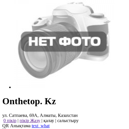
Onthetop. Kz
ул. Сатпаева, 69А, Алматы, Казахстан
0 пікір
|
пікір Жазу
|
қалау
|
салыстыру
QR Анықтама
text_what