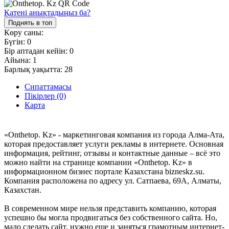
Қатені анықтадыңыз ба?
Поднять в топ
Көру саны:
Бүгін:
0
Бір аптадан кейін:
0
Айына:
1
Барлық уақытта:
28
Сипаттамасы
Пікірлер (0)
Карта
«Onthetop. Kz» - маркетинговая компания из города Алма-Ата,
которая предоставляет услуги рекламы в интернете. Основная
информация, рейтинг, отзывы и контактные данные – всё это
можно найти на странице компании «Onthetop. Kz» в
информационном бизнес портале Казахстана bizneskz.su.
Компания расположена по адресу ул. Сатпаева, 69А, Алматы,
Казахстан.
В современном мире нельзя представить компанию, которая
успешно бы могла продвигаться без собственного сайта. Но,
мало сделать сайт, нужно еще и заняться грамотным интернет-