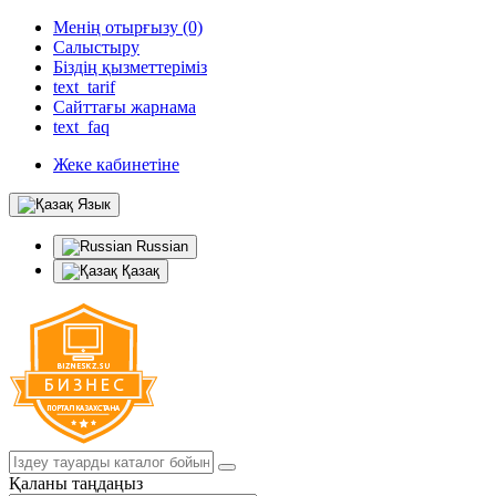
Менің отырғызу (0)
Салыстыру
Біздің қызметтеріміз
text_tarif
Сайттағы жарнама
text_faq
Жеке кабинетіне
Язык
Russian
Қазақ
Қаланы таңдаңыз