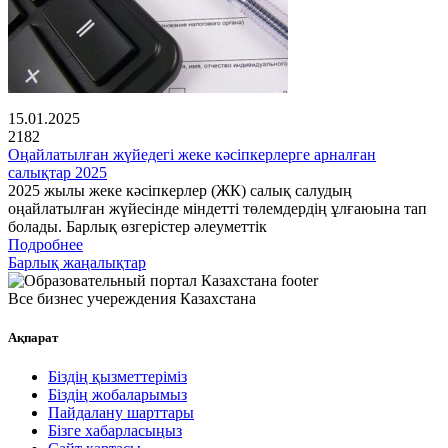
15.01.2025
2182
Оңайлатылған жүйедегі жеке кәсіпкерлерге арналған
салықтар 2025
2025 жылы жеке кәсіпкерлер (ЖК) салық салудың
оңайлатылған жүйесінде міндетті төлемдердің ұлғаюына тап
болады. Барлық өзгерістер әлеуметтік
Подробнее
Барлық жаңалықтар
Все бизнес учереждения Казахстана
Ақпарат
Біздің қызметтеріміз
Біздің жобаларымыз
Пайдалану шарттары
Бізге хабарласыңыз