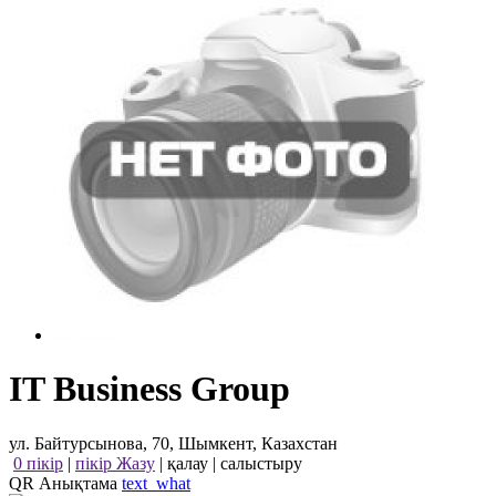
IT Business Group
ул. Байтурсынова, 70, Шымкент, Казахстан
0 пікір
|
пікір Жазу
|
қалау
|
салыстыру
QR Анықтама
text_what