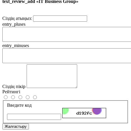
text_review_add «IT Business Group»
Сіздің атыңыз:
entry_pluses
entry_minuses
Сіздің пікір
Рейтингі
Введите код
Жалғастыру