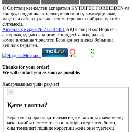
© Сайттың кез-келген ақпаратын КҮТІЛГЕН FORBIDDEN-ға
көшіру, сондай-ақ автордың келісімінсіз, коммерциялық
мақсатта сайттың кез-келген материалын пайдалану көзін
сілтемесіз.
Авторлық құқық № 712144451
АҚШ-тың Нью-Йорктегі
авторлық құқықты қорғау жөніндегі халықаралық
компаниясында тіркелген Берн конвенциясы бойынша
кепілдік берілген.
Thanks for your order!
We will contact you as soon as possible.
Хабарламаңыз үшін рақмет!
×
Қате тапты?
Берілген ақпаратта қате немесе қате тапсаңыз, мекеменің
мекен-жайы немесе телефон нөмірі өзгертілген болса,
оны төмендегі пішінде көрсетіңіз және оны түзетеміз.