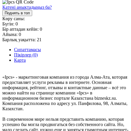
Қатені анықтадыңыз ба?
Поднять в топ
Көру саны:
Бүгін:
0
Бір аптадан кейін:
0
Айына:
0
Барлық уақытта:
21
Сипаттамасы
Пікірлер (0)
Карта
«Ipcs» - маркетинговая компания из города Алма-Ата, которая
предоставляет услуги рекламы в интернете. Основная
информация, рейтинг, отзывы и контактные данные – всё это
можно найти на странице компании «Ipcs» в
информационном бизнес портале Казахстана bizneskz.su.
Компания расположена по адресу ул. Панфилова, 98, Алматы,
Казахстан.
В современном мире нельзя представить компанию, которая
успешно бы могла продвигаться без собственного сайта. Но,
мало сделать сайт, нужно еще и заняться грамотным интернет-