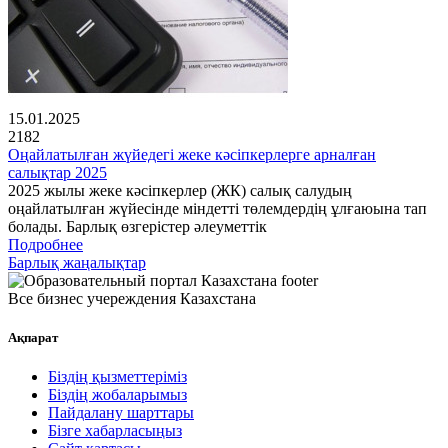
15.01.2025
2182
Оңайлатылған жүйедегі жеке кәсіпкерлерге арналған
салықтар 2025
2025 жылы жеке кәсіпкерлер (ЖК) салық салудың
оңайлатылған жүйесінде міндетті төлемдердің ұлғаюына тап
болады. Барлық өзгерістер әлеуметтік
Подробнее
Барлық жаңалықтар
Все бизнес учереждения Казахстана
Ақпарат
Біздің қызметтеріміз
Біздің жобаларымыз
Пайдалану шарттары
Бізге хабарласыңыз