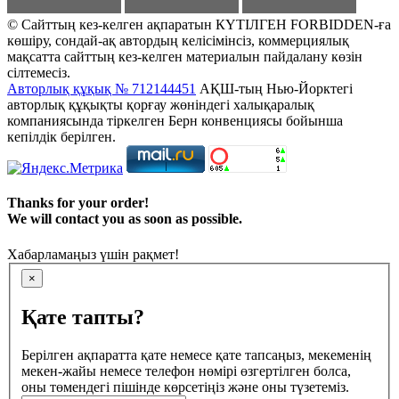
© Сайттың кез-келген ақпаратын КҮТІЛГЕН FORBIDDEN-ға
көшіру, сондай-ақ автордың келісімінсіз, коммерциялық
мақсатта сайттың кез-келген материалын пайдалану көзін
сілтемесіз.
Авторлық құқық № 712144451
АҚШ-тың Нью-Йорктегі
авторлық құқықты қорғау жөніндегі халықаралық
компаниясында тіркелген Берн конвенциясы бойынша
кепілдік берілген.
Thanks for your order!
We will contact you as soon as possible.
Хабарламаңыз үшін рақмет!
×
Қате тапты?
Берілген ақпаратта қате немесе қате тапсаңыз, мекеменің
мекен-жайы немесе телефон нөмірі өзгертілген болса,
оны төмендегі пішінде көрсетіңіз және оны түзетеміз.