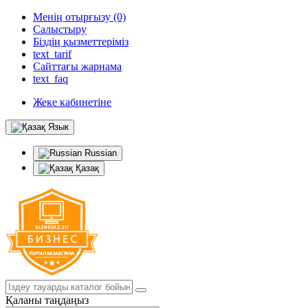
Менің отырғызу (0)
Салыстыру
Біздің қызметтеріміз
text_tarif
Сайттағы жарнама
text_faq
Жеке кабинетіне
Язык
Russian
Қазақ
Қаланы таңдаңыз