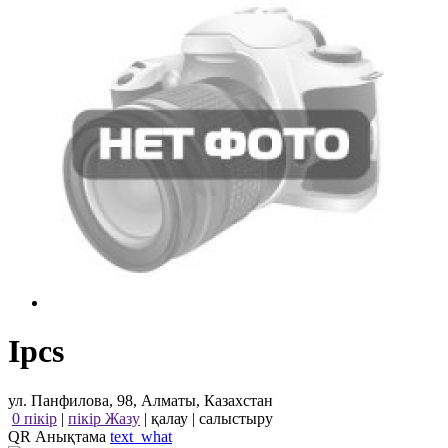
Ipcs
ул. Панфилова, 98, Алматы, Казахстан
0 пікір
|
пікір Жазу
|
қалау
|
салыстыру
QR Анықтама
text_what