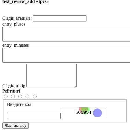
text_review_add «Ipcs»
Сіздің атыңыз:
entry_pluses
entry_minuses
Сіздің пікір
Рейтингі
Введите код
Жалғастыру