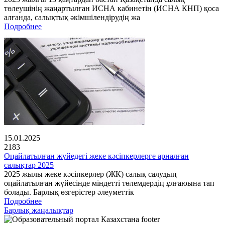
төлеушінің жаңартылған ИСНА кабинетін (ИСНА КНП) қоса
алғанда, салықтық әкімшілендірудің жа
Подробнее
15.01.2025
2183
Оңайлатылған жүйедегі жеке кәсіпкерлерге арналған
салықтар 2025
2025 жылы жеке кәсіпкерлер (ЖК) салық салудың
оңайлатылған жүйесінде міндетті төлемдердің ұлғаюына тап
болады. Барлық өзгерістер әлеуметтік
Подробнее
Барлық жаңалықтар