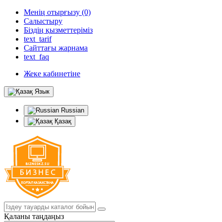
Менің отырғызу (0)
Салыстыру
Біздің қызметтеріміз
text_tarif
Сайттағы жарнама
text_faq
Жеке кабинетіне
Язык
Russian
Қазақ
Қаланы таңдаңыз