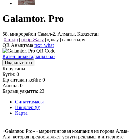
Galamtor. Pro
58, микрорайон Самал-2, Алматы, Казахстан
0 пікір
|
пікір Жазу
|
қалау
|
салыстыру
QR Анықтама
text_what
Қатені анықтадыңыз ба?
Поднять в топ
Көру саны:
Бүгін:
0
Бір аптадан кейін:
0
Айына:
0
Барлық уақытта:
23
Сипаттамасы
Пікірлер (0)
Карта
«Galamtor. Pro» - маркетинговая компания из города Алма-
Ата, которая предоставляет услуги рекламы в интернете.