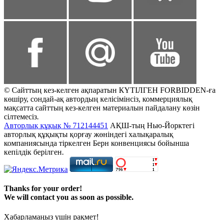
© Сайттың кез-келген ақпаратын КҮТІЛГЕН FORBIDDEN-ға
көшіру, сондай-ақ автордың келісімінсіз, коммерциялық
мақсатта сайттың кез-келген материалын пайдалану көзін
сілтемесіз.
Авторлық құқық № 712144451
АҚШ-тың Нью-Йорктегі
авторлық құқықты қорғау жөніндегі халықаралық
компаниясында тіркелген Берн конвенциясы бойынша
кепілдік берілген.
Thanks for your order!
We will contact you as soon as possible.
Хабарламаңыз үшін рақмет!