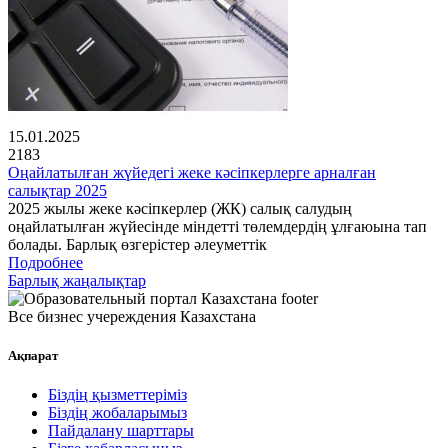
15.01.2025
2183
Оңайлатылған жүйедегі жеке кәсіпкерлерге арналған
салықтар 2025
2025 жылы жеке кәсіпкерлер (ЖК) салық салудың
оңайлатылған жүйесінде міндетті төлемдердің ұлғаюына тап
болады. Барлық өзгерістер әлеуметтік
Подробнее
Барлық жаңалықтар
Все бизнес учереждения Казахстана
Ақпарат
Біздің қызметтеріміз
Біздің жобаларымыз
Пайдалану шарттары