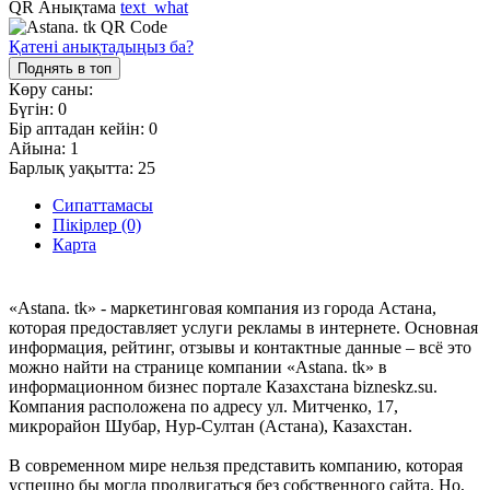
QR Анықтама
text_what
Қатені анықтадыңыз ба?
Поднять в топ
Көру саны:
Бүгін:
0
Бір аптадан кейін:
0
Айына:
1
Барлық уақытта:
25
Сипаттамасы
Пікірлер (0)
Карта
«Astana. tk» - маркетинговая компания из города Астана,
которая предоставляет услуги рекламы в интернете. Основная
информация, рейтинг, отзывы и контактные данные – всё это
можно найти на странице компании «Astana. tk» в
информационном бизнес портале Казахстана bizneskz.su.
Компания расположена по адресу ул. Митченко, 17,
микрорайон Шубар, Нур-Султан (Астана), Казахстан.
В современном мире нельзя представить компанию, которая
успешно бы могла продвигаться без собственного сайта. Но,