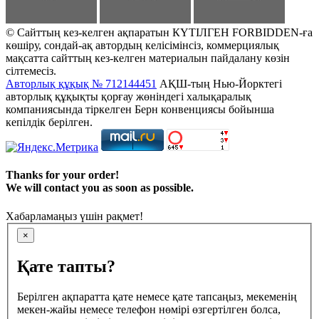
© Сайттың кез-келген ақпаратын КҮТІЛГЕН FORBIDDEN-ға
көшіру, сондай-ақ автордың келісімінсіз, коммерциялық
мақсатта сайттың кез-келген материалын пайдалану көзін
сілтемесіз.
Авторлық құқық № 712144451
АҚШ-тың Нью-Йорктегі
авторлық құқықты қорғау жөніндегі халықаралық
компаниясында тіркелген Берн конвенциясы бойынша
кепілдік берілген.
Thanks for your order!
We will contact you as soon as possible.
Хабарламаңыз үшін рақмет!
×
Қате тапты?
Берілген ақпаратта қате немесе қате тапсаңыз, мекеменің
мекен-жайы немесе телефон нөмірі өзгертілген болса,