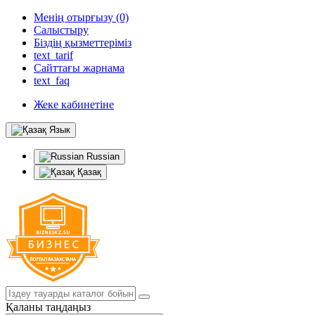
Менің отырғызу (0)
Салыстыру
Біздің қызметтеріміз
text_tarif
Сайттағы жарнама
text_faq
Жеке кабинетіне
Язык
Russian
Қазақ
Қаланы таңдаңыз