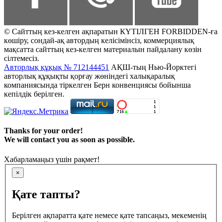
© Сайттың кез-келген ақпаратын КҮТІЛГЕН FORBIDDEN-ға
көшіру, сондай-ақ автордың келісімінсіз, коммерциялық
мақсатта сайттың кез-келген материалын пайдалану көзін
сілтемесіз.
Авторлық құқық № 712144451
АҚШ-тың Нью-Йорктегі
авторлық құқықты қорғау жөніндегі халықаралық
компаниясында тіркелген Берн конвенциясы бойынша
кепілдік берілген.
Thanks for your order!
We will contact you as soon as possible.
Хабарламаңыз үшін рақмет!
×
Қате тапты?
Берілген ақпаратта қате немесе қате тапсаңыз, мекеменің