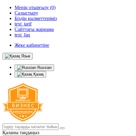
Менің отырғызу (0)
Салыстыру
Біздің қызметтеріміз
text_tarif
Сайттағы жарнама
text_faq
Жеке кабинетіне
Язык
Russian
Қазақ
Қаланы таңдаңыз