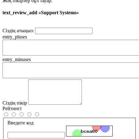
Жоқ пікірлер бұл тауар.
text_review_add «Support Systems»
Сіздің атыңыз:
entry_pluses
entry_minuses
Сіздің пікір
Рейтингі
Введите код