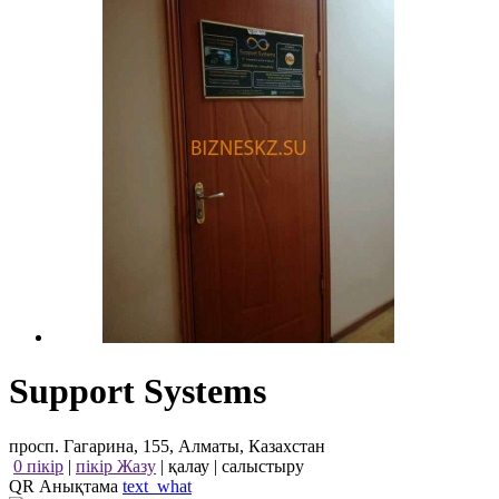
Support Systems
просп. Гагарина, 155, Алматы, Казахстан
0 пікір
|
пікір Жазу
|
қалау
|
салыстыру
QR Анықтама
text_what