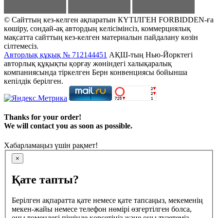
© Сайттың кез-келген ақпаратын КҮТІЛГЕН FORBIDDEN-ға
көшіру, сондай-ақ автордың келісімінсіз, коммерциялық
мақсатта сайттың кез-келген материалын пайдалану көзін
сілтемесіз.
Авторлық құқық № 712144451
АҚШ-тың Нью-Йорктегі
авторлық құқықты қорғау жөніндегі халықаралық
компаниясында тіркелген Берн конвенциясы бойынша
кепілдік берілген.
Thanks for your order!
We will contact you as soon as possible.
Хабарламаңыз үшін рақмет!
×
Қате тапты?
Берілген ақпаратта қате немесе қате тапсаңыз, мекеменің
мекен-жайы немесе телефон нөмірі өзгертілген болса,
оны төмендегі пішінде көрсетіңіз және оны түзетеміз.