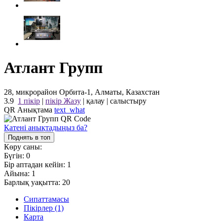
Атлант Групп
28, микрорайон Орбита-1, Алматы, Казахстан
3.9
1 пікір
|
пікір Жазу
|
қалау
|
салыстыру
QR Анықтама
text_what
Қатені анықтадыңыз ба?
Поднять в топ
Көру саны:
Бүгін:
0
Бір аптадан кейін:
1
Айына:
1
Барлық уақытта:
20
Сипаттамасы
Пікірлер (1)
Карта