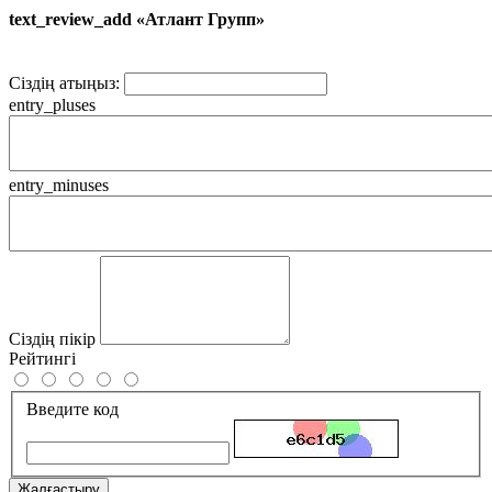
text_review_add «Атлант Групп»
Сіздің атыңыз:
entry_pluses
entry_minuses
Сіздің пікір
Рейтингі
Введите код
Жалғастыру