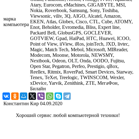
Atary, Eurocom, eMachines, GIGABYTE, MSI,
Nokia, Roverbook, Samsung, Sony, Toshiba,
Viewsonic, viliv, 3Q, AIGO, Alcatel, Amazon,
марка
EKEN, Atlas, Globex, Cisco, CTL, Cube, ATOMY,
компьютера
Enot, Beholder, Evromedia, Bliss, Expert line,
Packard Bell, GlobusGPS, GOCLEVER,
GOTVIEW, Gpad, HaiPad, HTC, Huawei, ICOO,
Point of View, iiView, iRos, joinTech, JXD, livtec,
Magic, Match Tech, Mebol, Microsoft, MIReader,
Modecom, Moonse, Motorola, NEWSMY,
Nextbook, Odeon, OLT, Onda, OODO, Fujitsu,
Open Star, Pegatron, Perfeo, Prestigio, qBox,
Reellex, Ritmix, RoverPad, Smart Devices, Starway,
Tenex, TeXet, Treelogic, TWINSCOM, Wexler,
xDevice, Yarvik, Zenithink, ZTE, МегаФон,
Билайн
Константин Кир
04.09.2020
Хороший сервис любой компьютерной техники!