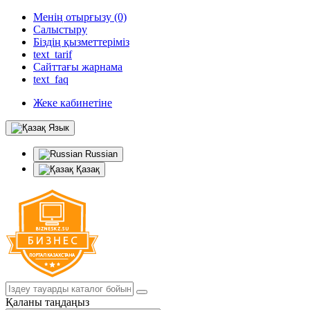
Менің отырғызу (0)
Салыстыру
Біздің қызметтеріміз
text_tarif
Сайттағы жарнама
text_faq
Жеке кабинетіне
Язык
Russian
Қазақ
Қаланы таңдаңыз