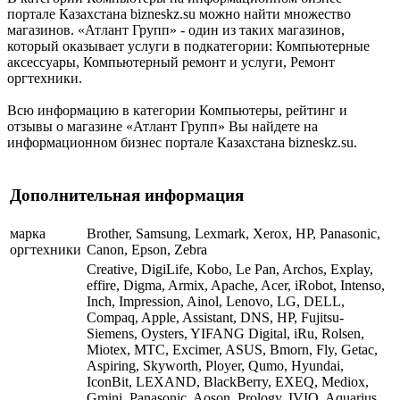
портале Казахстана bizneskz.su можно найти множество
магазинов. «Атлант Групп» - один из таких магазинов,
который оказывает услуги в подкатегории: Компьютерные
аксессуары, Компьютерный ремонт и услуги, Ремонт
оргтехники.
Всю информацию в категории Компьютеры, рейтинг и
отзывы о магазине «Атлант Групп» Вы найдете на
информационном бизнес портале Казахстана bizneskz.su.
Дополнительная информация
марка
Brother, Samsung, Lexmark, Xerox, HP, Panasonic,
оргтехники
Canon, Epson, Zebra
Creative, DigiLife, Kobo, Le Pan, Archos, Explay,
effire, Digma, Armix, Apache, Acer, iRobot, Intenso,
Inch, Impression, Ainol, Lenovo, LG, DELL,
Compaq, Apple, Assistant, DNS, HP, Fujitsu-
Siemens, Oysters, YIFANG Digital, iRu, Rolsen,
Miotex, МТС, Excimer, ASUS, Bmorn, Fly, Getac,
Aspiring, Skyworth, Ployer, Qumo, Hyundai,
IconBit, LEXAND, BlackBerry, EXEQ, Mediox,
Gmini, Panasonic, Aoson, Prology, IVIO, Aquarius,