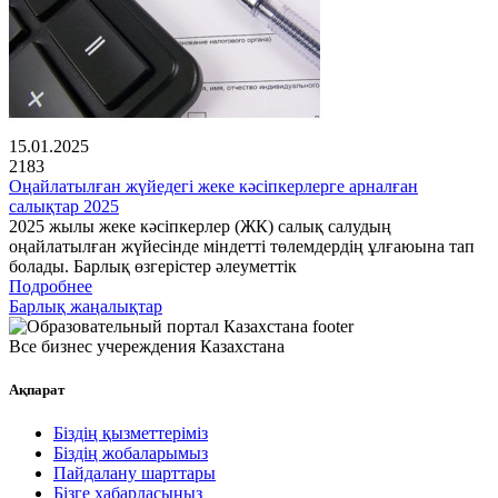
15.01.2025
2183
Оңайлатылған жүйедегі жеке кәсіпкерлерге арналған
салықтар 2025
2025 жылы жеке кәсіпкерлер (ЖК) салық салудың
оңайлатылған жүйесінде міндетті төлемдердің ұлғаюына тап
болады. Барлық өзгерістер әлеуметтік
Подробнее
Барлық жаңалықтар
Все бизнес учереждения Казахстана
Ақпарат
Біздің қызметтеріміз
Біздің жобаларымыз
Пайдалану шарттары
Бізге хабарласыңыз