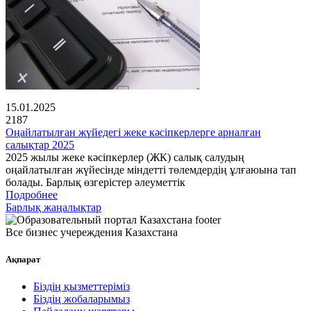
15.01.2025
2187
Оңайлатылған жүйедегі жеке кәсіпкерлерге арналған
салықтар 2025
2025 жылы жеке кәсіпкерлер (ЖК) салық салудың
оңайлатылған жүйесінде міндетті төлемдердің ұлғаюына тап
болады. Барлық өзгерістер әлеуметтік
Подробнее
Барлық жаңалықтар
Все бизнес учереждения Казахстана
Ақпарат
Біздің қызметтеріміз
Біздің жобаларымыз