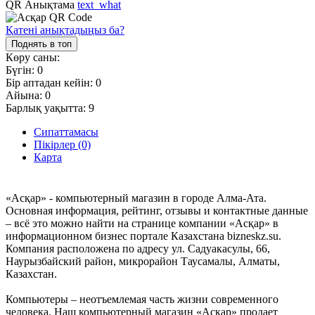
QR Анықтама
text_what
Қатені анықтадыңыз ба?
Поднять в топ
Көру саны:
Бүгін:
0
Бір аптадан кейін:
0
Айына:
0
Барлық уақытта:
9
Сипаттамасы
Пікірлер (0)
Карта
«Асқар» - компьютерный магазин в городе Алма-Ата.
Основная информация, рейтинг, отзывы и контактные данные
– всё это можно найти на странице компании «Асқар» в
информационном бизнес портале Казахстана bizneskz.su.
Компания расположена по адресу ул. Садуакасулы, 66,
Наурызбайский район, микрорайон Таусамалы, Алматы,
Казахстан.
Компьютеры – неотъемлемая часть жизни современного
человека. Наш компьютерный магазин «Асқар» продает