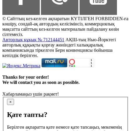
© Сайттың кез-келген ақпаратын КҮТІЛГЕН FORBIDDEN-ға
көшіру, сондай-ақ автордың келісімінсіз, коммерциялық
мақсатта сайттың кез-келген материалын пайдалану көзін
сілтемесіз.
Авторлық құқық № 712144451
АҚШ-тың Нью-Йорктегі
авторлық құқықты қорғау жөніндегі халықаралық
компаниясында тіркелген Берн конвенциясы бойынша
кепілдік берілген.
Thanks for your order!
We will contact you as soon as possible.
Хабарламаңыз үшін рақмет!
×
Қате тапты?
Берілген ақпаратта қате немесе қате тапсаңыз, мекеменің