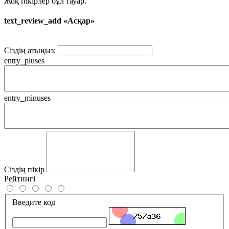
Жоқ пікірлер бұл тауар.
text_review_add «Асқар»
Сіздің атыңыз:
entry_pluses
entry_minuses
Сіздің пікір
Рейтингі
Введите код