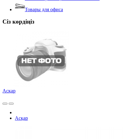
Товары для офиса
Сіз көрдіңіз
Асқар
Асқар