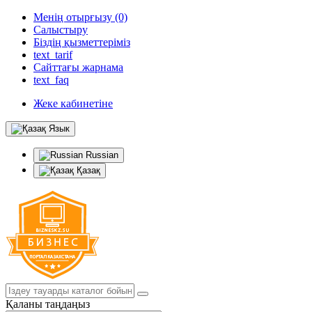
Менің отырғызу (0)
Салыстыру
Біздің қызметтеріміз
text_tarif
Сайттағы жарнама
text_faq
Жеке кабинетіне
Язык
Russian
Қазақ
Қаланы таңдаңыз