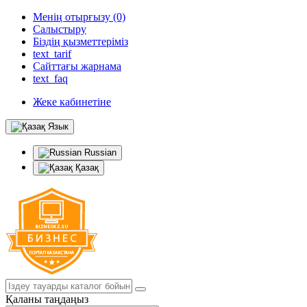
Менің отырғызу (0)
Салыстыру
Біздің қызметтеріміз
text_tarif
Сайттағы жарнама
text_faq
Жеке кабинетіне
Язык
Russian
Қазақ
Қаланы таңдаңыз