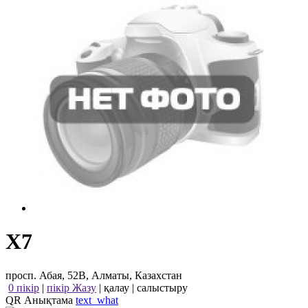
X7
просп. Абая, 52В, Алматы, Казахстан
0 пікір
|
пікір Жазу
|
қалау
|
салыстыру
QR Анықтама
text_what