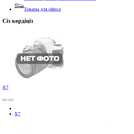
Товары для офиса
Сіз көрдіңіз
X7
X7