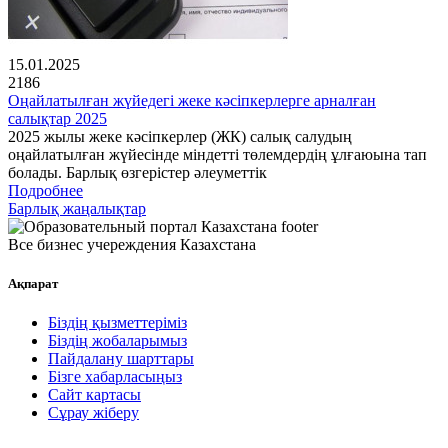
15.01.2025
2186
Оңайлатылған жүйедегі жеке кәсіпкерлерге арналған
салықтар 2025
2025 жылы жеке кәсіпкерлер (ЖК) салық салудың
оңайлатылған жүйесінде міндетті төлемдердің ұлғаюына тап
болады. Барлық өзгерістер әлеуметтік
Подробнее
Барлық жаңалықтар
Все бизнес учереждения Казахстана
Ақпарат
Біздің қызметтеріміз
Біздің жобаларымыз
Пайдалану шарттары
Бізге хабарласыңыз
Сайт картасы
Сұрау жіберу