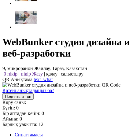
WebBunker студия дизайна и
веб-разработки
9, микрорайон Жайлау, Тараз, Казахстан
0 пікір
|
пікір Жазу
|
қалау
|
салыстыру
QR Анықтама
text_what
Қатені анықтадыңыз ба?
Поднять в топ
Көру саны:
Бүгін:
0
Бір аптадан кейін:
0
Айына:
0
Барлық уақытта:
12
Сипаттамасы