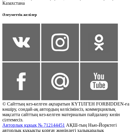
Казахстана
Әлеуметтік желілер
© Сайттың кез-келген ақпаратын КҮТІЛГЕН FORBIDDEN-ға
көшіру, сондай-ақ автордың келісімінсіз, коммерциялық
мақсатта сайттың кез-келген материалын пайдалану көзін
сілтемесіз.
Авторлық құқық № 712144451
АҚШ-тың Нью-Йорктегі
авторлық құқықты қорғау жөніндегі халықаралық