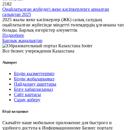
2182
Оңайлатылған жүйедегі жеке кәсіпкерлерге арналған
салықтар 2025
2025 жылы жеке кәсіпкерлер (ЖК) салық салудың
оңайлатылған жүйесінде міндетті төлемдердің ұлғаюына тап
болады. Барлық өзгерістер әлеуметтік
Подробнее
Барлық жаңалықтар
Все бизнес учереждения Казахстана
Ақпарат
Біздің қызметтеріміз
Біздің жобаларымыз
Пайдалану шарттары
Бізге хабарласыңыз
Сайт картасы
Сұрау жіберу
Бізді қолдаңыз
Скачайте наше мобильное приложение для быстрого и
удобного доступа к Информационному Бизнес порталу