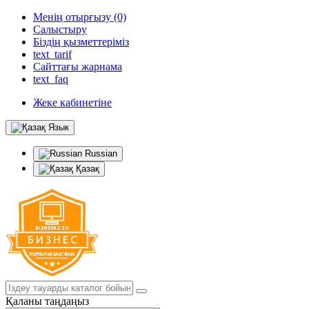
Менің отырғызу (0)
Салыстыру
Біздің қызметтеріміз
text_tarif
Сайттағы жарнама
text_faq
Жеке кабинетіне
Язык
Russian
Қазақ
Қаланы таңдаңыз