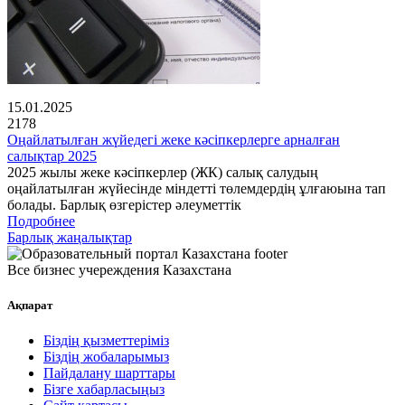
15.01.2025
2178
Оңайлатылған жүйедегі жеке кәсіпкерлерге арналған
салықтар 2025
2025 жылы жеке кәсіпкерлер (ЖК) салық салудың
оңайлатылған жүйесінде міндетті төлемдердің ұлғаюына тап
болады. Барлық өзгерістер әлеуметтік
Подробнее
Барлық жаңалықтар
Все бизнес учереждения Казахстана
Ақпарат
Біздің қызметтеріміз
Біздің жобаларымыз
Пайдалану шарттары
Бізге хабарласыңыз