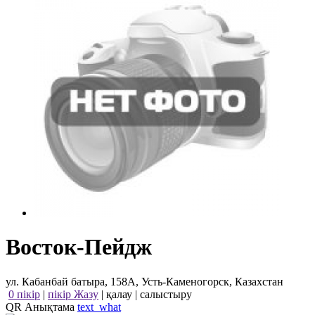
Восток-Пейдж
ул. Кабанбай батыра, 158А, Усть-Каменогорск, Казахстан
0 пікір
|
пікір Жазу
|
қалау
|
салыстыру
QR Анықтама
text_what