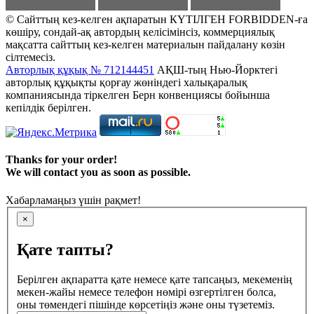
© Сайттың кез-келген ақпаратын КҮТІЛГЕН FORBIDDEN-ға
көшіру, сондай-ақ автордың келісімінсіз, коммерциялық
мақсатта сайттың кез-келген материалын пайдалану көзін
сілтемесіз.
Авторлық құқық № 712144451
АҚШ-тың Нью-Йорктегі
авторлық құқықты қорғау жөніндегі халықаралық
компаниясында тіркелген Берн конвенциясы бойынша
кепілдік берілген.
Thanks for your order!
We will contact you as soon as possible.
Хабарламаңыз үшін рақмет!
×
Қате тапты?
Берілген ақпаратта қате немесе қате тапсаңыз, мекеменің
мекен-жайы немесе телефон нөмірі өзгертілген болса,
оны төмендегі пішінде көрсетіңіз және оны түзетеміз.