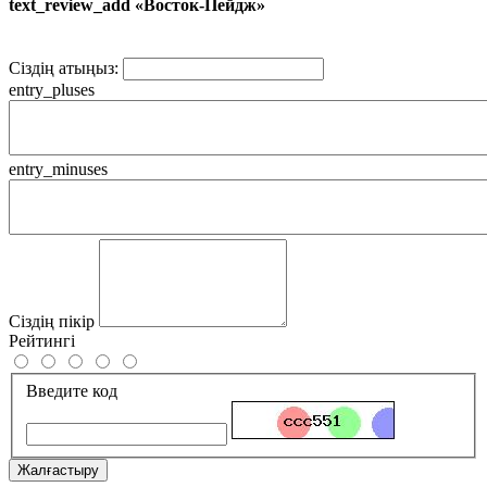
text_review_add «Восток-Пейдж»
Сіздің атыңыз:
entry_pluses
entry_minuses
Сіздің пікір
Рейтингі
Введите код
Жалғастыру