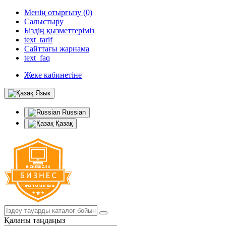
Менің отырғызу (0)
Салыстыру
Біздің қызметтеріміз
text_tarif
Сайттағы жарнама
text_faq
Жеке кабинетіне
Язык
Russian
Қазақ
Қаланы таңдаңыз