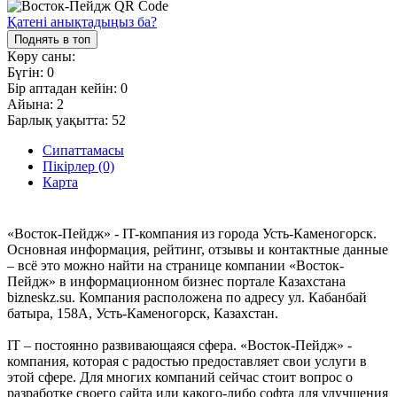
Қатені анықтадыңыз ба?
Поднять в топ
Көру саны:
Бүгін:
0
Бір аптадан кейін:
0
Айына:
2
Барлық уақытта:
52
Сипаттамасы
Пікірлер (0)
Карта
«Восток-Пейдж» - IT-компания из города Усть-Каменогорск.
Основная информация, рейтинг, отзывы и контактные данные
– всё это можно найти на странице компании «Восток-
Пейдж» в информационном бизнес портале Казахстана
bizneskz.su. Компания расположена по адресу ул. Кабанбай
батыра, 158А, Усть-Каменогорск, Казахстан.
IT – постоянно развивающаяся сфера. «Восток-Пейдж» -
компания, которая с радостью предоставляет свои услуги в
этой сфере. Для многих компаний сейчас стоит вопрос о
разработке своего сайта или какого-либо софта для улучшения