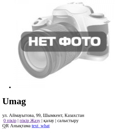
Umag
ул. Аймауытова, 99, Шымкент, Казахстан
0 пікір
|
пікір Жазу
|
қалау
|
салыстыру
QR Анықтама
text_what