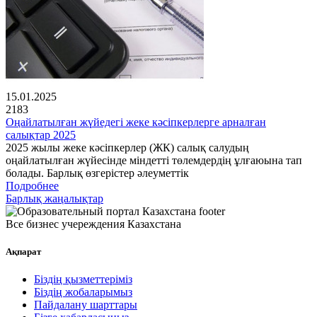
15.01.2025
2183
Оңайлатылған жүйедегі жеке кәсіпкерлерге арналған
салықтар 2025
2025 жылы жеке кәсіпкерлер (ЖК) салық салудың
оңайлатылған жүйесінде міндетті төлемдердің ұлғаюына тап
болады. Барлық өзгерістер әлеуметтік
Подробнее
Барлық жаңалықтар
Все бизнес учереждения Казахстана
Ақпарат
Біздің қызметтеріміз
Біздің жобаларымыз
Пайдалану шарттары