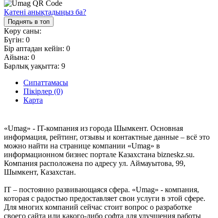
Қатені анықтадыңыз ба?
Поднять в топ
Көру саны:
Бүгін:
0
Бір аптадан кейін:
0
Айына:
0
Барлық уақытта:
9
Сипаттамасы
Пікірлер (0)
Карта
«Umag» - IT-компания из города Шымкент. Основная
информация, рейтинг, отзывы и контактные данные – всё это
можно найти на странице компании «Umag» в
информационном бизнес портале Казахстана bizneskz.su.
Компания расположена по адресу ул. Аймауытова, 99,
Шымкент, Казахстан.
IT – постоянно развивающаяся сфера. «Umag» - компания,
которая с радостью предоставляет свои услуги в этой сфере.
Для многих компаний сейчас стоит вопрос о разработке
своего сайта или какого-либо софта для улучшения работы