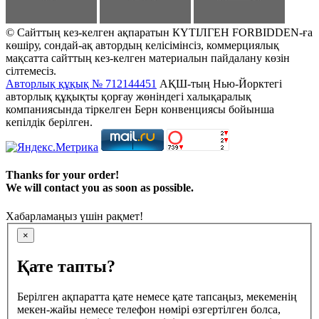
© Сайттың кез-келген ақпаратын КҮТІЛГЕН FORBIDDEN-ға
көшіру, сондай-ақ автордың келісімінсіз, коммерциялық
мақсатта сайттың кез-келген материалын пайдалану көзін
сілтемесіз.
Авторлық құқық № 712144451
АҚШ-тың Нью-Йорктегі
авторлық құқықты қорғау жөніндегі халықаралық
компаниясында тіркелген Берн конвенциясы бойынша
кепілдік берілген.
Thanks for your order!
We will contact you as soon as possible.
Хабарламаңыз үшін рақмет!
×
Қате тапты?
Берілген ақпаратта қате немесе қате тапсаңыз, мекеменің
мекен-жайы немесе телефон нөмірі өзгертілген болса,