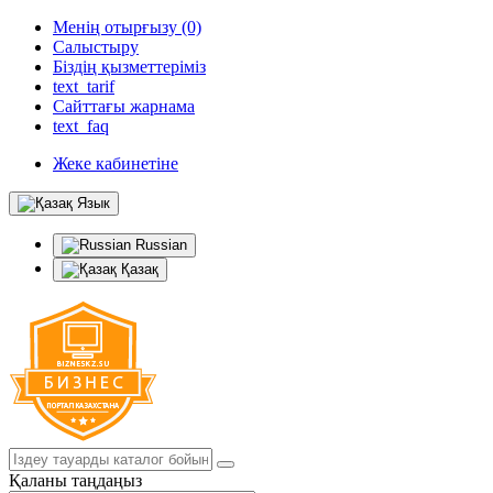
Менің отырғызу (0)
Салыстыру
Біздің қызметтеріміз
text_tarif
Сайттағы жарнама
text_faq
Жеке кабинетіне
Язык
Russian
Қазақ
Қаланы таңдаңыз