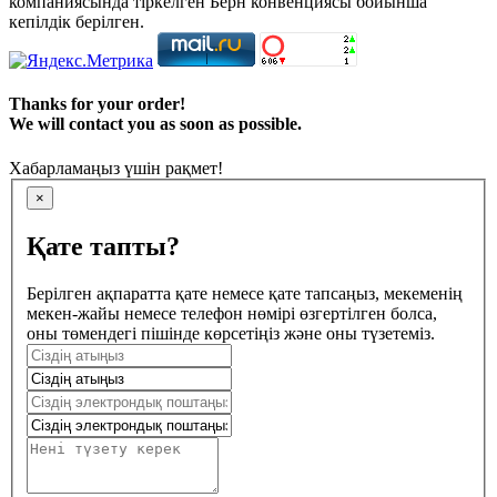
компаниясында тіркелген Берн конвенциясы бойынша
кепілдік берілген.
Thanks for your order!
We will contact you as soon as possible.
Хабарламаңыз үшін рақмет!
×
Қате тапты?
Берілген ақпаратта қате немесе қате тапсаңыз, мекеменің
мекен-жайы немесе телефон нөмірі өзгертілген болса,
оны төмендегі пішінде көрсетіңіз және оны түзетеміз.