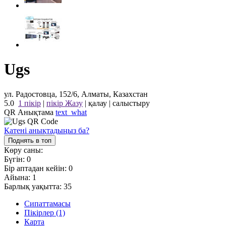
Ugs
ул. Радостовца, 152/6, Алматы, Казахстан
5.0
1 пікір
|
пікір Жазу
|
қалау
|
салыстыру
QR Анықтама
text_what
Қатені анықтадыңыз ба?
Поднять в топ
Көру саны:
Бүгін:
0
Бір аптадан кейін:
0
Айына:
1
Барлық уақытта:
35
Сипаттамасы
Пікірлер (1)
Карта