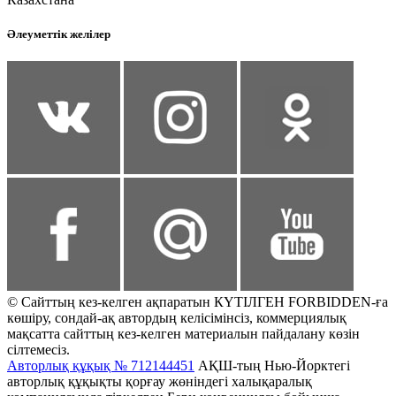
Әлеуметтік желілер
© Сайттың кез-келген ақпаратын КҮТІЛГЕН FORBIDDEN-ға
көшіру, сондай-ақ автордың келісімінсіз, коммерциялық
мақсатта сайттың кез-келген материалын пайдалану көзін
сілтемесіз.
Авторлық құқық № 712144451
АҚШ-тың Нью-Йорктегі
авторлық құқықты қорғау жөніндегі халықаралық