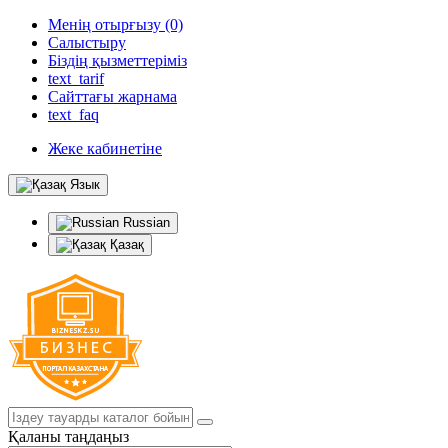
Менің отырғызу (0)
Салыстыру
Біздің қызметтеріміз
text_tarif
Сайттағы жарнама
text_faq
Жеке кабинетіне
Язык
Russian
Қазақ
Қаланы таңдаңыз