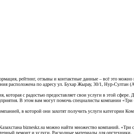
ормация, рейтинг, отзывы и контактные данные – всё это можно
ия расположена по адресу ул. Бухар Жырау, 30/1, Нур-Султан (А
я, которая с радостью предоставляет свои услуги в этой сфере. 
едприятия. В этом вам могут помочь специалисты компании «Три
омпанией, в которой они захотят получить услуги категории Ком
захстана bizneskz.su можно найти множество компаний. «Три сп
ерный ремонт и услуги, Расходные материалы для оргтехники.