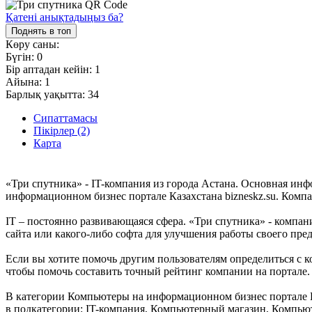
Қатені анықтадыңыз ба?
Поднять в топ
Көру саны:
Бүгін:
0
Бір аптадан кейін:
1
Айына:
1
Барлық уақытта:
34
Сипаттамасы
Пікірлер (2)
Карта
«Три спутника» - IT-компания из города Астана. Основная инф
информационном бизнес портале Казахстана bizneskz.su. Компан
IT – постоянно развивающаяся сфера. «Три спутника» - компани
сайта или какого-либо софта для улучшения работы своего пр
Если вы хотите помочь другим пользователям определиться с к
чтобы помочь составить точный рейтинг компании на портале.
В категории Компьютеры на информационном бизнес портале Ка
в подкатегории: IT-компания, Компьютерный магазин, Компьют