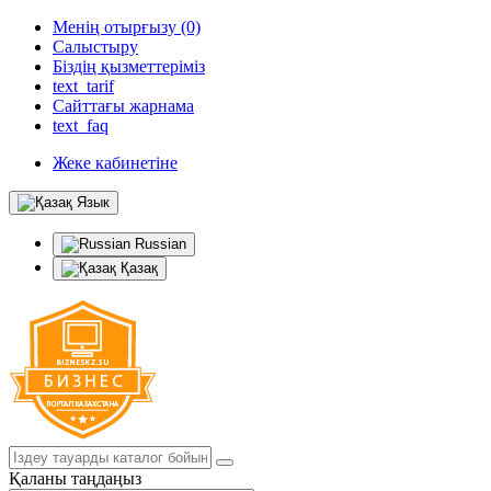
Менің отырғызу (0)
Салыстыру
Біздің қызметтеріміз
text_tarif
Сайттағы жарнама
text_faq
Жеке кабинетіне
Язык
Russian
Қазақ
Қаланы таңдаңыз