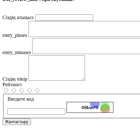
Сіздің атыңыз:
entry_pluses
entry_minuses
Сіздің пікір
Рейтингі
Введите код
Жалғастыру