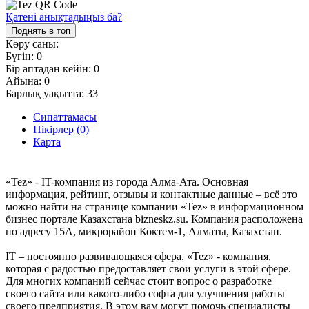
Қатені анықтадыңыз ба?
Поднять в топ
Көру саны:
Бүгін:
0
Бір аптадан кейін:
0
Айына:
0
Барлық уақытта:
33
Сипаттамасы
Пікірлер (0)
Карта
«Tez» - IT-компания из города Алма-Ата. Основная
информация, рейтинг, отзывы и контактные данные – всё это
можно найти на странице компании «Tez» в информационном
бизнес портале Казахстана bizneskz.su. Компания расположена
по адресу 15А, микрорайон Коктем-1, Алматы, Казахстан.
IT – постоянно развивающаяся сфера. «Tez» - компания,
которая с радостью предоставляет свои услуги в этой сфере.
Для многих компаний сейчас стоит вопрос о разработке
своего сайта или какого-либо софта для улучшения работы
своего предприятия. В этом вам могут помочь специалисты