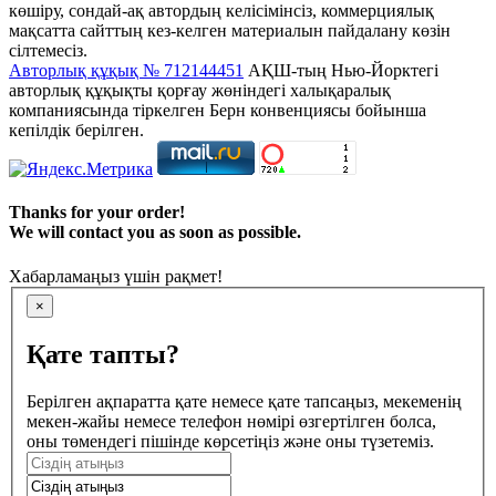
көшіру, сондай-ақ автордың келісімінсіз, коммерциялық
мақсатта сайттың кез-келген материалын пайдалану көзін
сілтемесіз.
Авторлық құқық № 712144451
АҚШ-тың Нью-Йорктегі
авторлық құқықты қорғау жөніндегі халықаралық
компаниясында тіркелген Берн конвенциясы бойынша
кепілдік берілген.
Thanks for your order!
We will contact you as soon as possible.
Хабарламаңыз үшін рақмет!
×
Қате тапты?
Берілген ақпаратта қате немесе қате тапсаңыз, мекеменің
мекен-жайы немесе телефон нөмірі өзгертілген болса,
оны төмендегі пішінде көрсетіңіз және оны түзетеміз.