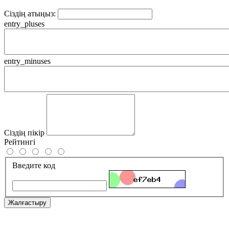
Сіздің атыңыз:
entry_pluses
entry_minuses
Сіздің пікір
Рейтингі
Введите код
Жалғастыру