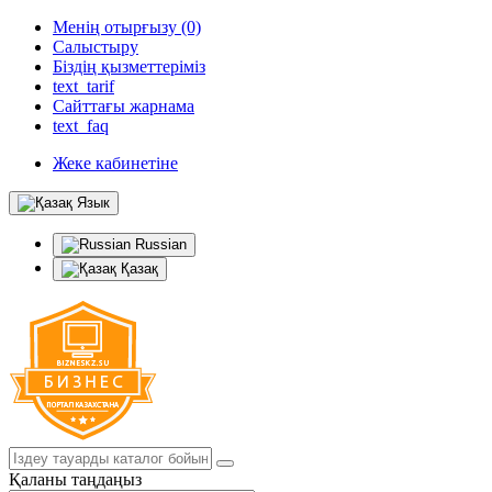
Менің отырғызу (0)
Салыстыру
Біздің қызметтеріміз
text_tarif
Сайттағы жарнама
text_faq
Жеке кабинетіне
Язык
Russian
Қазақ
Қаланы таңдаңыз