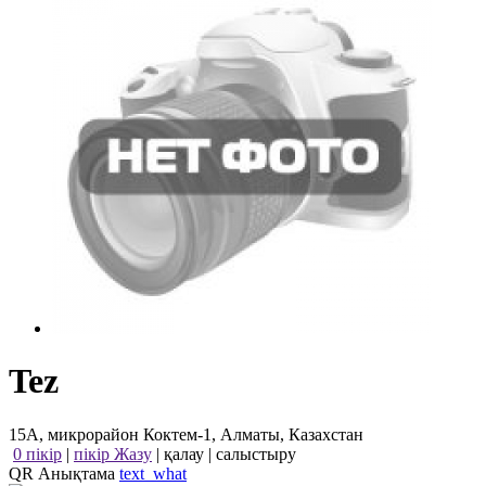
Tez
15А, микрорайон Коктем-1, Алматы, Казахстан
0 пікір
|
пікір Жазу
|
қалау
|
салыстыру
QR Анықтама
text_what