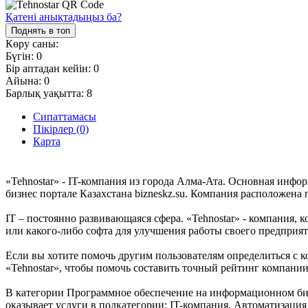
Қатені анықтадыңыз ба?
Поднять в топ
Көру саны:
Бүгін:
0
Бір аптадан кейін:
0
Айына:
0
Барлық уақытта:
8
Сипаттамасы
Пікірлер (0)
Карта
«Tehnostar» - IT-компания из города Алма-Ата. Основная инфо
бизнес портале Казахстана bizneskz.su. Компания расположена п
IT – постоянно развивающаяся сфера. «Tehnostar» - компания, к
или какого-либо софта для улучшения работы своего предприят
Если вы хотите помочь другим пользователям определиться с к
«Tehnostar», чтобы помочь составить точный рейтинг компании
В категории Программное обеспечение на информационном бизне
оказывает услуги в подкатегории: IT-компания, Автоматизаци