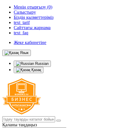
Менің отырғызу (0)
Салыстыру
Біздің қызметтеріміз
text_tarif
Сайттағы жарнама
text_faq
Жеке кабинетіне
Язык
Russian
Қазақ
Қаланы таңдаңыз