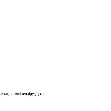
қтық әкімшілендірудің жа