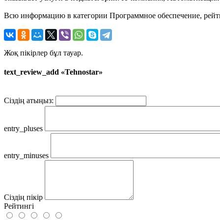
Всю информацию в категории Программное обеспечение, рейтин
Жоқ пікірлер бұл тауар.
text_review_add «Tehnostar»
Сіздің атыңыз:
entry_pluses
entry_minuses
Сіздің пікір
Рейтингі