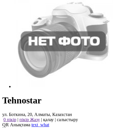
Tehnostar
ул. Боткина, 20, Алматы, Казахстан
0 пікір
|
пікір Жазу
|
қалау
|
салыстыру
QR Анықтама
text_what