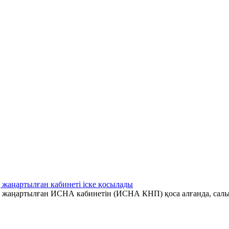
 жаңартылған кабинеті іске қосылады
ің жаңартылған ИСНА кабинетін (ИСНА КНП) қоса алғанда, салы