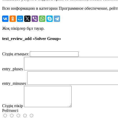
Всю информацию в категории Программное обеспечение, рейтин
Жоқ пікірлер бұл тауар.
text_review_add «Solver Group»
Сіздің атыңыз:
entry_pluses
entry_minuses
Сіздің пікір
Рейтингі