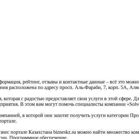
нформация, рейтинг, отзывы и контактные данные – всё это можн
ния расположена по адресу просп. Аль-Фараби, 7, корп. 5А, Алм
, которая с радостью предоставляет свои услуги в этой сфере. Д
дприятия. В этом вам могут помочь специалисты компании «Solv
омпанией, в которой они захотят получить услуги категории Про
портале.
с портале Казахстана bizneskz.su можно найти множество компа
огии, Программное обеспечение.