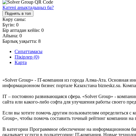
Қатені анықтадыңыз ба?
Поднять в топ
Көру саны:
Бүгін:
0
Бір аптадан кейін:
0
Айына:
0
Барлық уақытта:
8
Сипаттамасы
Пікірлер (0)
Карта
«Solver Group» - IT-компания из города Алма-Ата. Основная и
информационном бизнес портале Казахстана bizneskz.su. Компа
IT – постоянно развивающаяся сфера. «Solver Group» - компания
сайта или какого-либо софта для улучшения работы своего пре
Если вы хотите помочь другим пользователям определиться с к
Group», чтобы помочь составить точный рейтинг компании на 
В категории Программное обеспечение на информационном бизне
оказывает услуги в подкатегории: IT-компания, Новые технол