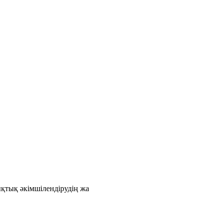
қтық әкімшілендірудің жа