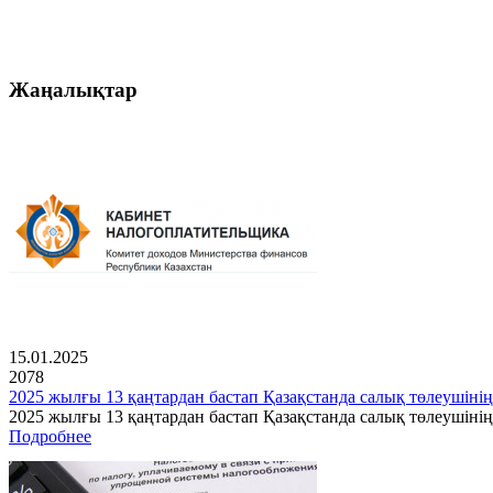
Жаңалықтар
15.01.2025
2078
2025 жылғы 13 қаңтардан бастап Қазақстанда салық төлеушінің
2025 жылғы 13 қаңтардан бастап Қазақстанда салық төлеушін
Подробнее