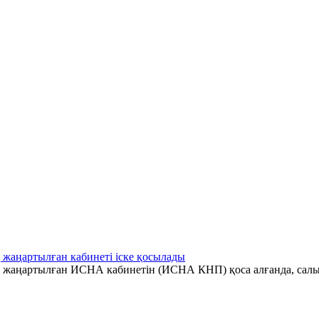
 жаңартылған кабинеті іске қосылады
ің жаңартылған ИСНА кабинетін (ИСНА КНП) қоса алғанда, салы