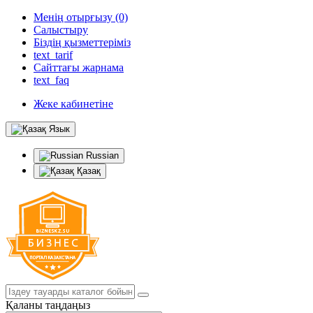
Менің отырғызу (0)
Салыстыру
Біздің қызметтеріміз
text_tarif
Сайттағы жарнама
text_faq
Жеке кабинетіне
Язык
Russian
Қазақ
Қаланы таңдаңыз