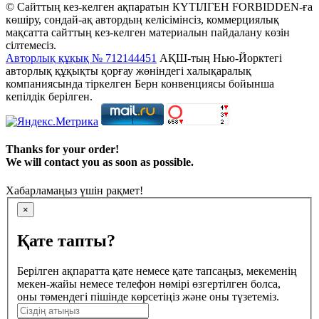
© Сайттың кез-келген ақпаратын КҮТІЛГЕН FORBIDDEN-ға
көшіру, сондай-ақ автордың келісімінсіз, коммерциялық
мақсатта сайттың кез-келген материалын пайдалану көзін
сілтемесіз.
Авторлық құқық № 712144451
АҚШ-тың Нью-Йорктегі
авторлық құқықты қорғау жөніндегі халықаралық
компаниясында тіркелген Берн конвенциясы бойынша
кепілдік берілген.
Thanks for your order!
We will contact you as soon as possible.
Хабарламаңыз үшін рақмет!
×
Қате тапты?
Берілген ақпаратта қате немесе қате тапсаңыз, мекеменің
мекен-жайы немесе телефон нөмірі өзгертілген болса,
оны төмендегі пішінде көрсетіңіз және оны түзетеміз.