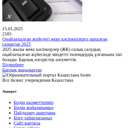
15.01.2025
2183
Оңайлатылған жүйедегі жеке кәсіпкерлерге арналған
салықтар 2025
2025 жылы жеке кәсіпкерлер (ЖК) салық салудың
оңайлатылған жүйесінде міндетті төлемдердің ұлғаюына тап
болады. Барлық өзгерістер әлеуметтік
Подробнее
Барлық жаңалықтар
Все бизнес учереждения Казахстана
Ақпарат
Біздің қызметтеріміз
Біздің жобаларымыз
Пайдалану шарттары
Бізге хабарласыңыз
Сайт картасы