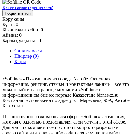
Қатені анықтадыңыз ба?
Поднять в топ
Көру саны:
Бүгін:
0
Бір аптадан кейін:
0
Айына:
0
Барлық уақытта:
10
Сипаттамасы
Пікірлер (0)
Карта
«Softline» - IT-компания из города Актобе. Основная
информация, рейтинг, отзывы и контактные данные – всё это
можно найти на странице компании «Softline» в
информационном бизнес портале Казахстана bizneskz.su.
Компания расположена по адресу ул. Маресьева, 95А, Актобе,
Казахстан.
IT – постоянно развивающаяся сфера. «Softline» - компания,
которая с радостью предоставляет свои услуги в этой сфере.
Для многих компаний сейчас стоит вопрос о разработке
своего сайта или какого-либо софта для улучшения работы