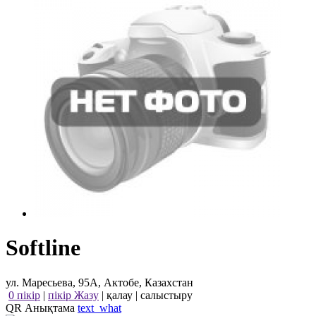
Softline
ул. Маресьева, 95А, Актобе, Казахстан
0 пікір
|
пікір Жазу
|
қалау
|
салыстыру
QR Анықтама
text_what