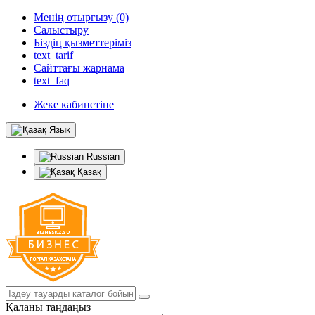
Менің отырғызу (0)
Салыстыру
Біздің қызметтеріміз
text_tarif
Сайттағы жарнама
text_faq
Жеке кабинетіне
Язык
Russian
Қазақ
Қаланы таңдаңыз