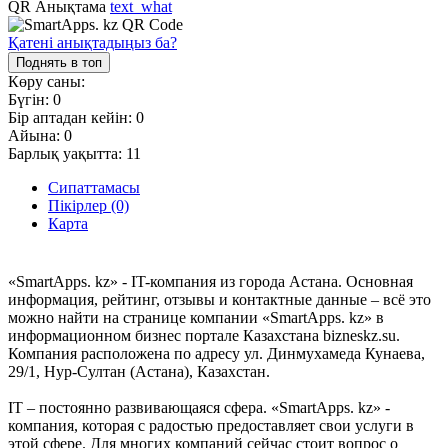
QR Анықтама
text_what
Қатені анықтадыңыз ба?
Поднять в топ
Көру саны:
Бүгін:
0
Бір аптадан кейін:
0
Айына:
0
Барлық уақытта:
11
Сипаттамасы
Пікірлер (0)
Карта
«SmartApps. kz» - IT-компания из города Астана. Основная
информация, рейтинг, отзывы и контактные данные – всё это
можно найти на странице компании «SmartApps. kz» в
информационном бизнес портале Казахстана bizneskz.su.
Компания расположена по адресу ул. Динмухамеда Кунаева,
29/1, Нур-Султан (Астана), Казахстан.
IT – постоянно развивающаяся сфера. «SmartApps. kz» -
компания, которая с радостью предоставляет свои услуги в
этой сфере. Для многих компаний сейчас стоит вопрос о