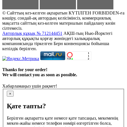
© Сайттың кез-келген ақпаратын КҮТІЛГЕН FORBIDDEN-ға
көшіру, сондай-ақ автордың келісімінсіз, коммерциялық
мақсатта сайттың кез-келген материалын пайдалану көзін
сілтемесіз.
Авторлық құқық № 712144451
АҚШ-тың Нью-Йорктегі
авторлық құқықты қорғау жөніндегі халықаралық
компаниясында тіркелген Берн конвенциясы бойынша
кепілдік берілген.
Thanks for your order!
We will contact you as soon as possible.
Хабарламаңыз үшін рақмет!
×
Қате тапты?
Берілген ақпаратта қате немесе қате тапсаңыз, мекеменің
мекен-жайы немесе телефон нөмірі өзгертілген болса,