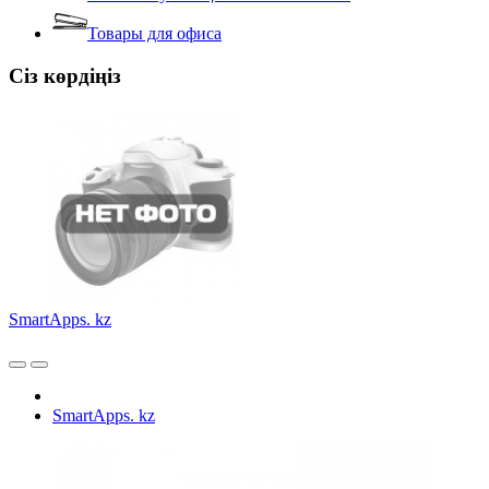
Товары для офиса
Сіз көрдіңіз
SmartApps. kz
SmartApps. kz