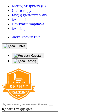
Менің отырғызу (0)
Салыстыру
Біздің қызметтеріміз
text_tarif
Сайттағы жарнама
text_faq
Жеке кабинетіне
Язык
Russian
Қазақ
Қаланы таңдаңыз