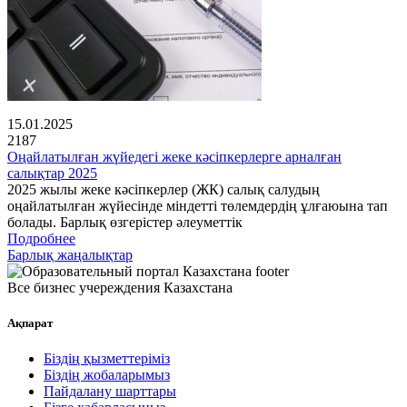
15.01.2025
2187
Оңайлатылған жүйедегі жеке кәсіпкерлерге арналған
салықтар 2025
2025 жылы жеке кәсіпкерлер (ЖК) салық салудың
оңайлатылған жүйесінде міндетті төлемдердің ұлғаюына тап
болады. Барлық өзгерістер әлеуметтік
Подробнее
Барлық жаңалықтар
Все бизнес учереждения Казахстана
Ақпарат
Біздің қызметтеріміз
Біздің жобаларымыз
Пайдалану шарттары