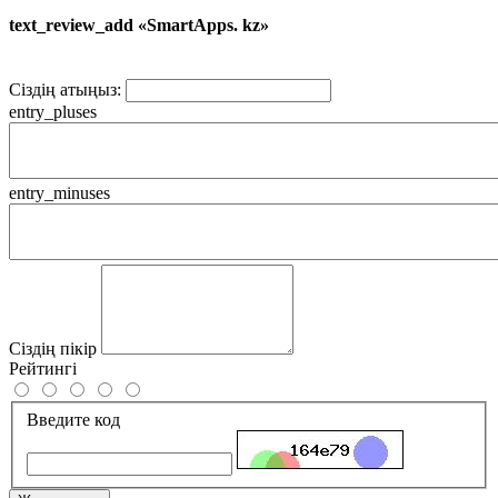
text_review_add «SmartApps. kz»
Сіздің атыңыз:
entry_pluses
entry_minuses
Сіздің пікір
Рейтингі
Введите код