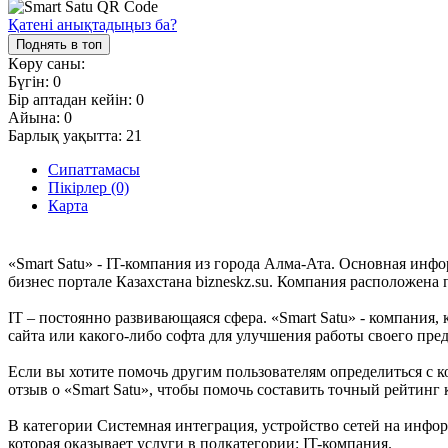
Қатені анықтадыңыз ба?
Поднять в топ
Көру саны:
Бүгін:
0
Бір аптадан кейін:
0
Айына:
0
Барлық уақытта:
21
Сипаттамасы
Пікірлер (0)
Карта
«Smart Satu» - IT-компания из города Алма-Ата. Основная инф
бизнес портале Казахстана bizneskz.su. Компания расположена п
IT – постоянно развивающаяся сфера. «Smart Satu» - компания, 
сайта или какого-либо софта для улучшения работы своего пре
Если вы хотите помочь другим пользователям определиться с к
отзыв о «Smart Satu», чтобы помочь составить точный рейтинг 
В категории Системная интеграция, устройство сетей на инфор
которая оказывает услуги в подкатегории: IT-компания.