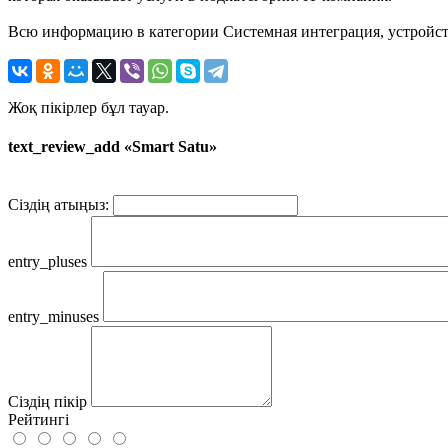
Всю информацию в категории Системная интеграция, устройство
Жоқ пікірлер бұл тауар.
text_review_add «Smart Satu»
Сіздің атыңыз:
entry_pluses
entry_minuses
Сіздің пікір
Рейтингі