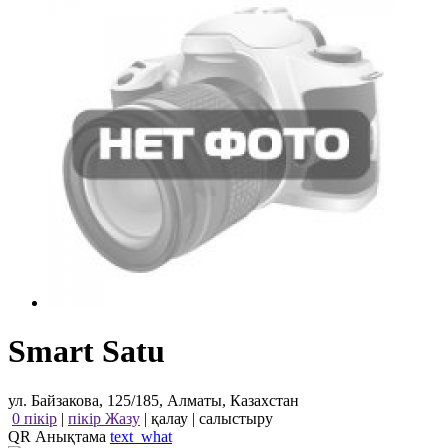
Smart Satu
ул. Байзакова, 125/185, Алматы, Казахстан
0 пікір
|
пікір Жазу
|
қалау
|
салыстыру
QR Анықтама
text_what