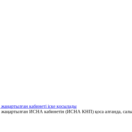
 жаңартылған кабинеті іске қосылады
ің жаңартылған ИСНА кабинетін (ИСНА КНП) қоса алғанда, салы