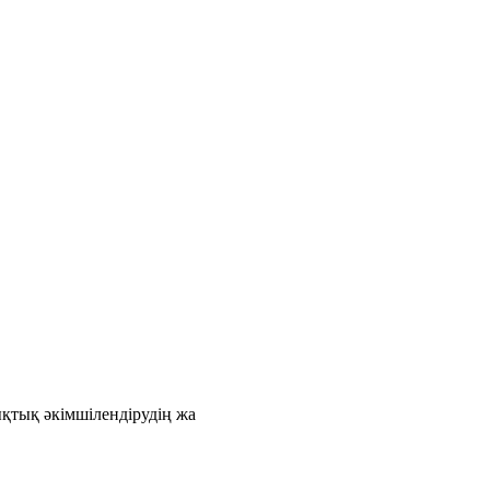
қтық әкімшілендірудің жа