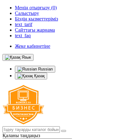
Менің отырғызу (0)
Салыстыру
Біздің қызметтеріміз
text_tarif
Сайттағы жарнама
text_faq
Жеке кабинетіне
Язык
Russian
Қазақ
Қаланы таңдаңыз