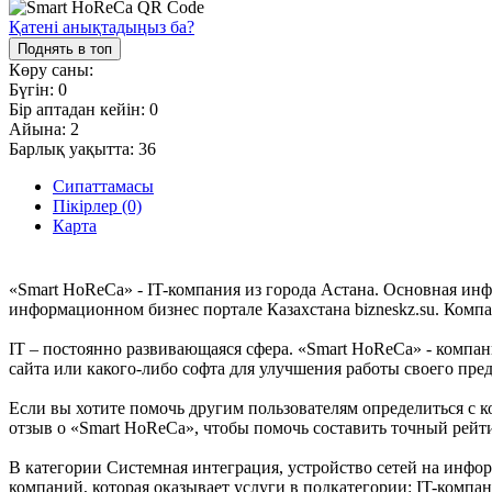
Қатені анықтадыңыз ба?
Поднять в топ
Көру саны:
Бүгін:
0
Бір аптадан кейін:
0
Айына:
2
Барлық уақытта:
36
Сипаттамасы
Пікірлер (0)
Карта
«Smart HoReCa» - IT-компания из города Астана. Основная ин
информационном бизнес портале Казахстана bizneskz.su. Компа
IT – постоянно развивающаяся сфера. «Smart HoReCa» - компани
сайта или какого-либо софта для улучшения работы своего пр
Если вы хотите помочь другим пользователям определиться с к
отзыв о «Smart HoReCa», чтобы помочь составить точный рейт
В категории Системная интеграция, устройство сетей на инфор
компаний, которая оказывает услуги в подкатегории: IT-компа