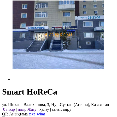
Smart HoReCa
ул. Шокана Валиханова, 3, Нур-Султан (Астана), Казахстан
0 пікір
|
пікір Жазу
|
қалау
|
салыстыру
QR Анықтама
text_what