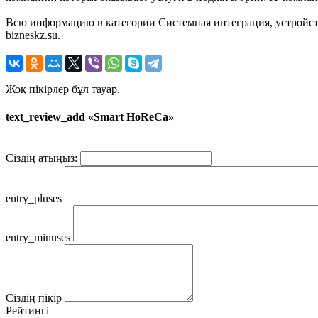
Всю информацию в категории Системная интеграция, устройст
bizneskz.su.
Жоқ пікірлер бұл тауар.
text_review_add «Smart HoReCa»
Сіздің атыңыз:
entry_pluses
entry_minuses
Сіздің пікір
Рейтингі