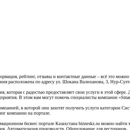
формация, рейтинг, отзывы и контактные данные – всё это можн
ния расположена по адресу ул. Шокана Валиханова, 3, Нур-Султа
я, которая с радостью предоставляет свои услуги в этой сфере. 
едприятия. В этом вам могут помочь специалисты компании «Sma
омпанией, в которой они захотят получить услуги категории Сист
инг компании на портале.
мационном бизнес портале Казахстана bizneskz.su можно найти 
ния, Автоматизация производств, Оборудование для ресторанов.