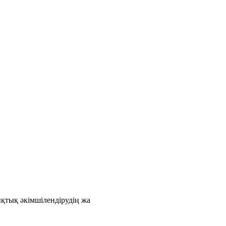
қтық әкімшілендірудің жа