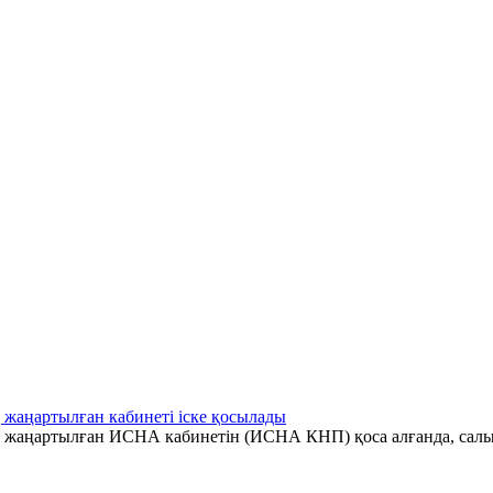
 жаңартылған кабинеті іске қосылады
ің жаңартылған ИСНА кабинетін (ИСНА КНП) қоса алғанда, салы