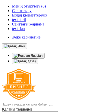
Менің отырғызу (0)
Салыстыру
Біздің қызметтеріміз
text_tarif
Сайттағы жарнама
text_faq
Жеке кабинетіне
Язык
Russian
Қазақ
Қаланы таңдаңыз