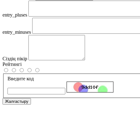
entry_pluses
entry_minuses
Сіздің пікір
Рейтингі
Введите код
Жалғастыру