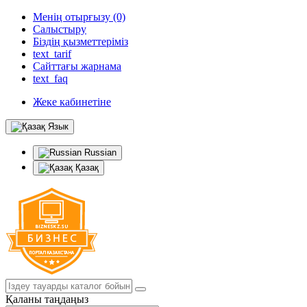
Менің отырғызу (0)
Салыстыру
Біздің қызметтеріміз
text_tarif
Сайттағы жарнама
text_faq
Жеке кабинетіне
Язык
Russian
Қазақ
Қаланы таңдаңыз