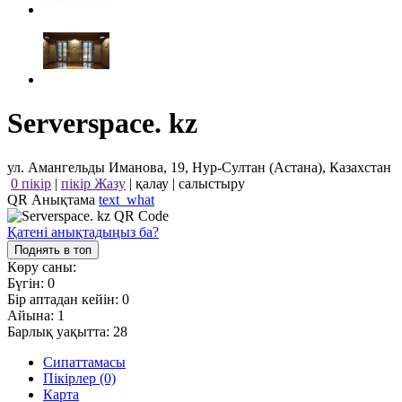
Serverspace. kz
ул. Амангельды Иманова, 19, Нур-Султан (Астана), Казахстан
0 пікір
|
пікір Жазу
|
қалау
|
салыстыру
QR Анықтама
text_what
Қатені анықтадыңыз ба?
Поднять в топ
Көру саны:
Бүгін:
0
Бір аптадан кейін:
0
Айына:
1
Барлық уақытта:
28
Сипаттамасы
Пікірлер (0)
Карта