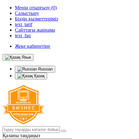
Менің отырғызу (0)
Салыстыру
Біздің қызметтеріміз
text_tarif
Сайттағы жарнама
text_faq
Жеке кабинетіне
Язык
Russian
Қазақ
Қаланы таңдаңыз