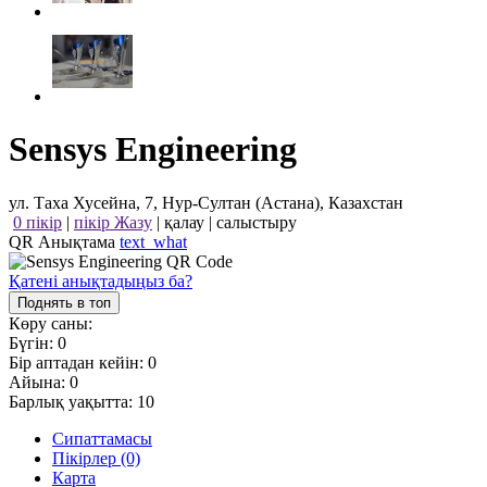
Sensys Engineering
ул. Таха Хусейна, 7, Нур-Султан (Астана), Казахстан
0 пікір
|
пікір Жазу
|
қалау
|
салыстыру
QR Анықтама
text_what
Қатені анықтадыңыз ба?
Поднять в топ
Көру саны:
Бүгін:
0
Бір аптадан кейін:
0
Айына:
0
Барлық уақытта:
10
Сипаттамасы
Пікірлер (0)
Карта