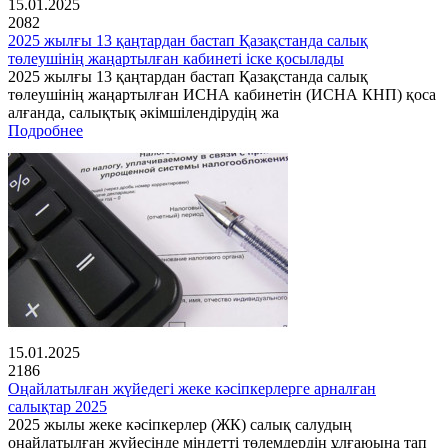
15.01.2025
2082
2025 жылғы 13 қаңтардан бастап Қазақстанда салық
төлеушінің жаңартылған кабинеті іске қосылады
2025 жылғы 13 қаңтардан бастап Қазақстанда салық
төлеушінің жаңартылған ИСНА кабинетін (ИСНА КНП) қоса
алғанда, салықтық әкімшілендірудің жа
Подробнее
15.01.2025
2186
Оңайлатылған жүйедегі жеке кәсіпкерлерге арналған
салықтар 2025
2025 жылы жеке кәсіпкерлер (ЖК) салық салудың
оңайлатылған жүйесінде міндетті төлемдердің ұлғаюына тап