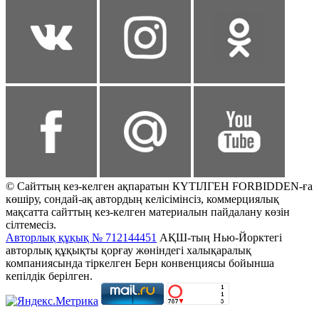
© Сайттың кез-келген ақпаратын КҮТІЛГЕН FORBIDDEN-ға
көшіру, сондай-ақ автордың келісімінсіз, коммерциялық
мақсатта сайттың кез-келген материалын пайдалану көзін
сілтемесіз.
Авторлық құқық № 712144451
АҚШ-тың Нью-Йорктегі
авторлық құқықты қорғау жөніндегі халықаралық
компаниясында тіркелген Берн конвенциясы бойынша
кепілдік берілген.