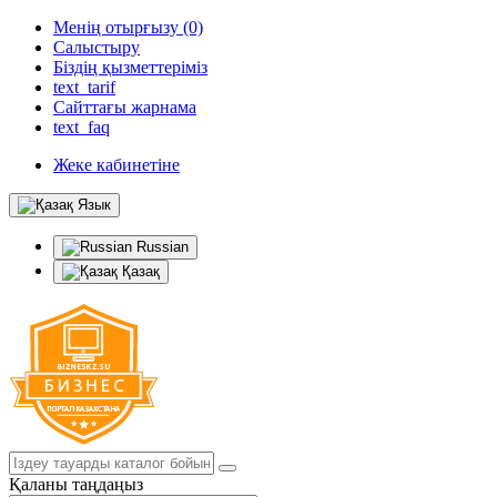
Менің отырғызу (0)
Салыстыру
Біздің қызметтеріміз
text_tarif
Сайттағы жарнама
text_faq
Жеке кабинетіне
Язык
Russian
Қазақ
Қаланы таңдаңыз