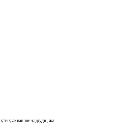
қтық әкімшілендірудің жа