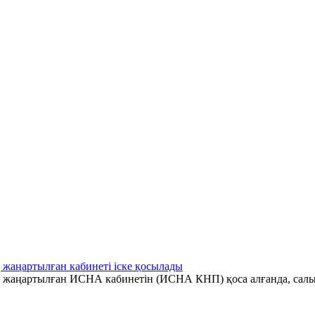
 жаңартылған кабинеті іске қосылады
ің жаңартылған ИСНА кабинетін (ИСНА КНП) қоса алғанда, салы