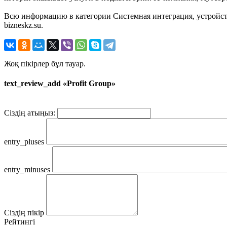
Всю информацию в категории Системная интеграция, устройств
bizneskz.su.
Жоқ пікірлер бұл тауар.
text_review_add «Profit Group»
Сіздің атыңыз:
entry_pluses
entry_minuses
Сіздің пікір
Рейтингі