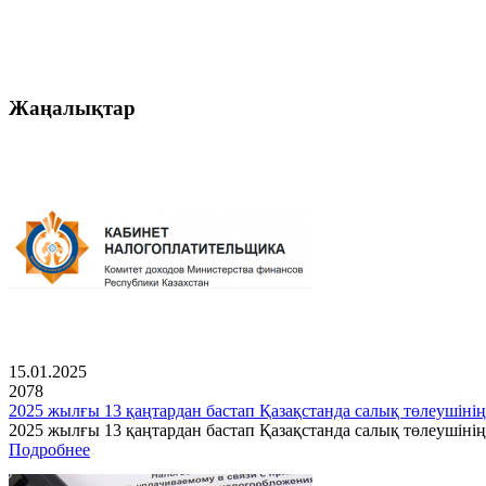
Жаңалықтар
15.01.2025
2078
2025 жылғы 13 қаңтардан бастап Қазақстанда салық төлеушінің
2025 жылғы 13 қаңтардан бастап Қазақстанда салық төлеушін
Подробнее