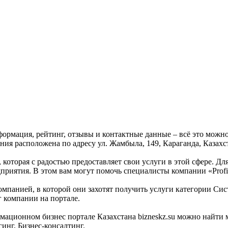
нформация, рейтинг, отзывы и контактные данные – всё это можно
ния расположена по адресу ул. Жамбыла, 149, Караганда, Казахс
, которая с радостью предоставляет свои услуги в этой сфере. Д
дприятия. В этом вам могут помочь специалисты компании «Profi
омпанией, в которой они захотят получить услуги категории Сист
г компании на портале.
мационном бизнес портале Казахстана bizneskz.su можно найти м
синг, Бизнес-консалтинг.