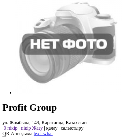
Profit Group
ул. Жамбыла, 149, Караганда, Казахстан
0 пікір
|
пікір Жазу
|
қалау
|
салыстыру
QR Анықтама
text_what