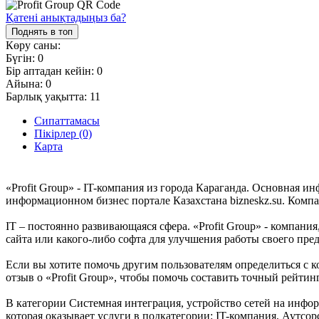
Қатені анықтадыңыз ба?
Поднять в топ
Көру саны:
Бүгін:
0
Бір аптадан кейін:
0
Айына:
0
Барлық уақытта:
11
Сипаттамасы
Пікірлер (0)
Карта
«Profit Group» - IT-компания из города Караганда. Основная и
информационном бизнес портале Казахстана bizneskz.su. Компа
IT – постоянно развивающаяся сфера. «Profit Group» - компания
сайта или какого-либо софта для улучшения работы своего пре
Если вы хотите помочь другим пользователям определиться с к
отзыв о «Profit Group», чтобы помочь составить точный рейтин
В категории Системная интеграция, устройство сетей на инфор
которая оказывает услуги в подкатегории: IT-компания, Аутсор