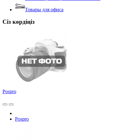
Товары для офиса
Сіз көрдіңіз
Pospro
Pospro