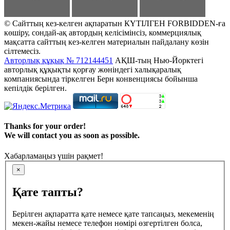
© Сайттың кез-келген ақпаратын КҮТІЛГЕН FORBIDDEN-ға
көшіру, сондай-ақ автордың келісімінсіз, коммерциялық
мақсатта сайттың кез-келген материалын пайдалану көзін
сілтемесіз.
Авторлық құқық № 712144451
АҚШ-тың Нью-Йорктегі
авторлық құқықты қорғау жөніндегі халықаралық
компаниясында тіркелген Берн конвенциясы бойынша
кепілдік берілген.
Thanks for your order!
We will contact you as soon as possible.
Хабарламаңыз үшін рақмет!
×
Қате тапты?
Берілген ақпаратта қате немесе қате тапсаңыз, мекеменің
мекен-жайы немесе телефон нөмірі өзгертілген болса,