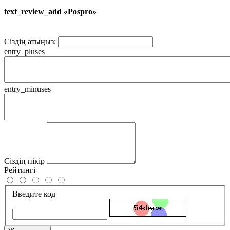
text_review_add «Pospro»
Сіздің атыңыз:
entry_pluses
entry_minuses
Сіздің пікір
Рейтингі
Введите код