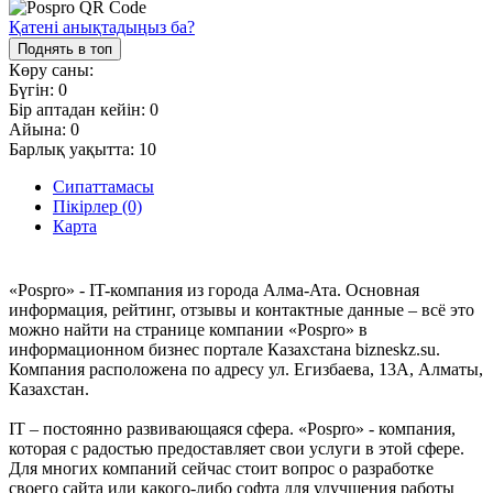
Қатені анықтадыңыз ба?
Поднять в топ
Көру саны:
Бүгін:
0
Бір аптадан кейін:
0
Айына:
0
Барлық уақытта:
10
Сипаттамасы
Пікірлер (0)
Карта
«Pospro» - IT-компания из города Алма-Ата. Основная
информация, рейтинг, отзывы и контактные данные – всё это
можно найти на странице компании «Pospro» в
информационном бизнес портале Казахстана bizneskz.su.
Компания расположена по адресу ул. Егизбаева, 13А, Алматы,
Казахстан.
IT – постоянно развивающаяся сфера. «Pospro» - компания,
которая с радостью предоставляет свои услуги в этой сфере.
Для многих компаний сейчас стоит вопрос о разработке
своего сайта или какого-либо софта для улучшения работы