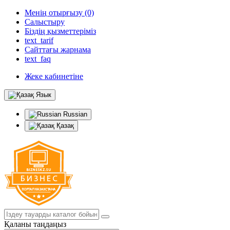
Менің отырғызу (0)
Салыстыру
Біздің қызметтеріміз
text_tarif
Сайттағы жарнама
text_faq
Жеке кабинетіне
Язык
Russian
Қазақ
Қаланы таңдаңыз