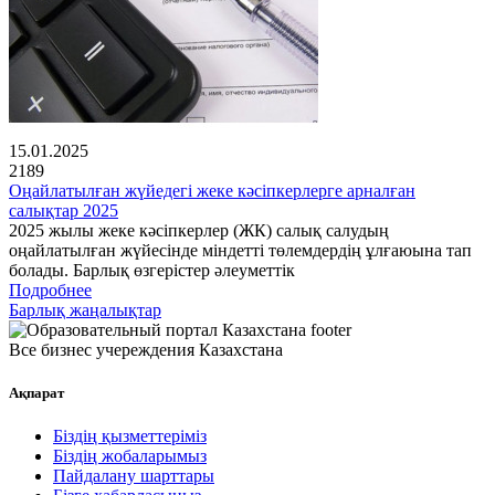
15.01.2025
2189
Оңайлатылған жүйедегі жеке кәсіпкерлерге арналған
салықтар 2025
2025 жылы жеке кәсіпкерлер (ЖК) салық салудың
оңайлатылған жүйесінде міндетті төлемдердің ұлғаюына тап
болады. Барлық өзгерістер әлеуметтік
Подробнее
Барлық жаңалықтар
Все бизнес учереждения Казахстана
Ақпарат
Біздің қызметтеріміз
Біздің жобаларымыз
Пайдалану шарттары